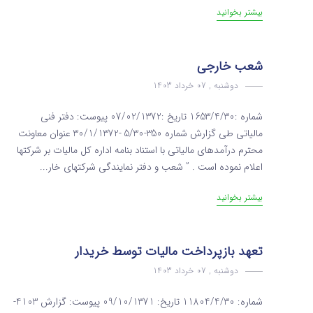
بیشتر بخوانید
شعب خارجی
دوشنبه , 07 خرداد 1403
شماره :1653/4/30 تاریخ :07/02/1372 پیوست: دفتر فنی
مالیاتی طی گزارش شماره 350-5/30 -30/1/1372 عنوان معاونت
محترم درآمدهای مالیاتی با استناد بنامه اداره کل مالیات بر شرکتها
اعلام نموده است . ” شعب و دفتر نمایندگی شرکتهای خار...
بیشتر بخوانید
تعهد بازپرداخت مالیات توسط خریدار
دوشنبه , 07 خرداد 1403
شماره: 11804/4/30 تاریخ: 09/10/1371 پیوست: گزارش 4103-