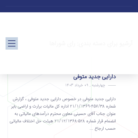
آرشیو برای دسته بندی: رای شوراها
دارایی جدید متوفی
چهارشنبه , 09 خرداد 1403
دارایی جدید متوفی در خصوص دارایی جدید متوفی ، گزارش
شماره 457/38-21/1/1369 اداره کل مالیات برارث و اراضی بایر
عنوان جناب آقای حسینی معاون محترم درآمدهای مالیاتی به
انضمام قرار شماره 528-21/12/1368 هیئت حل اختلاف مالیاتی
حسب ارجاع ...