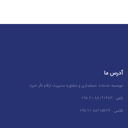
آدرس ما
موسسه خدمات حسابداری و مشاوره مدیریت ارقام نگر خبره
تلفن : 88191483 21 98+
فکس : 88205766 21 98+