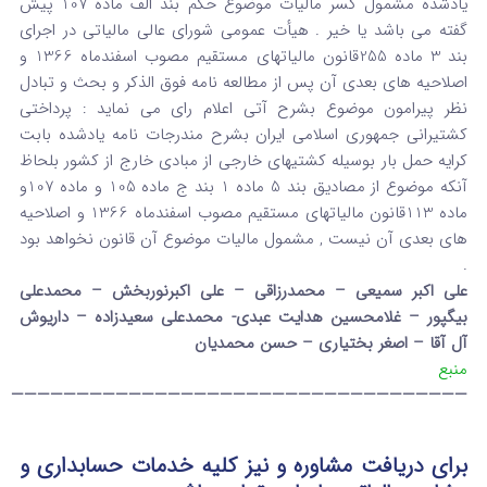
یادشده مشمول کسر مالیات موضوع حکم بند الف ماده 107 پیش
گفته می باشد یا خیر . هیأت عمومی شورای عالی مالیاتی در اجرای
بند 3 ماده 255قانون مالیاتهای مستقیم مصوب اسفندماه 1366 و
اصلاحیه های بعدی آن پس از مطالعه نامه فوق الذکر و بحث و تبادل
نظر پیرامون موضوع بشرح آتی اعلام رای می نماید : پرداختی
کشتیرانی جمهوری اسلامی ایران بشرح مندرجات نامه یادشده بابت
کرایه حمل بار بوسیله کشتیهای خارجی از مبادی خارج از کشور بلحاظ
آنکه موضوع از مصادیق بند 5 ماده 1 بند ج ماده 105 و ماده 107و
ماده 113قانون مالیاتهای مستقیم مصوب اسفندماه 1366 و اصلاحیه
های بعدی آن نیست , مشمول مالیات موضوع آن قانون نخواهد بود
.
علی اکبر سمیعی – محمدرزاقی – علی اکبرنوربخش – محمدعلی
بیگپور – غلامحسین هدایت عبدی- محمدعلی سعیدزاده – داریوش
آل آقا – اصغر بختیاری – حسن محمدیان
منبع
———————————————————————————————————
برای دریافت مشاوره و نیز کلیه خدمات حسابداری و