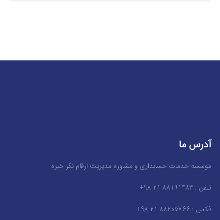
آدرس ما
موسسه خدمات حسابداری و مشاوره مدیریت ارقام نگر خبره
تلفن : 88191483 21 98+
فکس : 88205766 21 98+