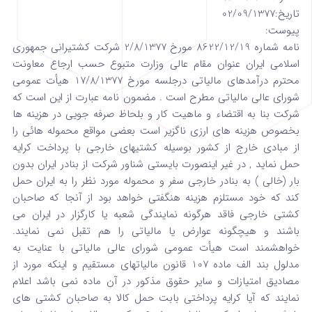
تاریخ:02/09/1377
پیوست:
نامه شماره 8622/12/19 مورخ 2/8/1377 شرکت کشتیرانی جمهوری
اسلامی ایران عنوان مقام عالی وزارت متبوع حسب ارجاع معاونت
محترم درآمدهای مالیاتی درجلسه مورخ 17/8/1377 هیأت عمومی
شورای عالی مالیاتی مطرح است . مضمون نامه عبارت از این است که
شرکت بنا به اقتضاء و ماهیت کار و بلحاظ صرفه جویی در هزینه ها
بخصوص هزینه های ارزی ناگزیر است بعضی مواقع محموله هائی را
از مبادی خارج از کشور بوسیله کشتیهای خارجی با پرداخت کرایه
حمل نماید , در غیر اینصورت بایستی شناور شرکت از بنادر ایران بدون
بار (خالی ) به بنادر خارجی سفر و محموله مورد نظر را به ایران حمل
کند که خود مستلزم هزینه هنگفتی خواهد بود از آنجا که صاحبان
کشتی خارجی فاقد هرگونه نمایندگی شعبه یا کارگزار در ایران می
باشند و هیچگونه عوارض یا مالیاتی را هم تقبل نمی نمایند.
خواهشمند است هیأت عمومی شورای عالی مالیاتی با عنایت به
مدلول بند الف ماده 107 قانون مالیاتهای مستقیم و اینکه مورد از
مصادیق امتیازات و سایر حقوق مذکور در آن ماده نمی باشد اعلام
نمایند که آیا کرایه پرداختی بابت حمل کالا به صاحبان کشتی های