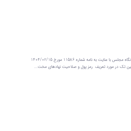
تفاوت رمز‌ ارز و رمز‌ پول از نگاه مجلس تفاوت رمز‌ ارز و رمز‌ پول از نگاه مجلس با عنایت به نامه شماره 11586 مورخ 1404/02/15
فین تک در مورد تعریف رمز پول و صلاحیت نهادهای مخت...