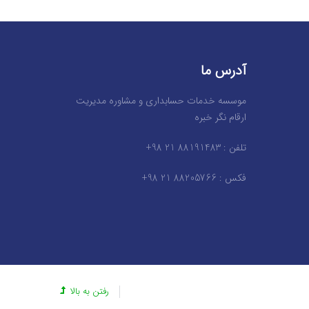
آدرس ما
موسسه خدمات حسابداری و مشاوره مدیریت
ارقام نگر خبره
تلفن : 88191483 21 98+
فکس : 88205766 21 98+
رفتن به بالا