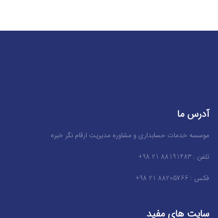
آدرس ما
موسسه خدمات حسابداری و مشاوره مدیریت ارقام نگر خبره
تلفن : 88191483 21 98+
فکس : 88205766 21 98+
سایت های مفید