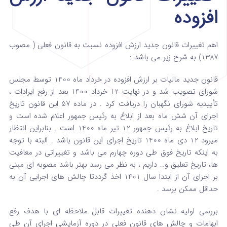
افزوده
اهم تغییرات قانون جدید ارزش افزوده نسبت به قانون فعلی ( مصوب
1387) به شرح زیر می باشد :
قانون جدید مالیات بر ارزش افزوده در خرداد ماه 1400 توسط مجلس
شورای تصویب شد و در نهایت 12 خرداد 1400 بعد از رفع ایرادات ،
تأییدیه شورای نگهبان را دریافت کرد . در ماده 57 این قانون تاریخ
اجرای آن شش ماه بعد از ابلاغ به رئیس جمهور اعلام شده است و
تاریخ ابلاغ به رئیس جمهور 12 تیر ماه 1400 است . بنابراین انتظار
میرود 12 دی ماه 1400 تاریخ اجرای این قانون باشد . البته با توجه
به اینکه تاریخ فوق طی دوره چهارم می باشد و تغییراتی در معافیت
ها، تاریخ تعلیق و… داریم ، به نظر می رسد بهتر باشد مصوبه ای مبنی
بر اجرای آن از ابتدا سال 1401 اخذ گرددتا چالش های اجرایی آن به
حداقل ممکن برسد .
بررسی اولیه نشان دهنده تغییرات قابل ملاحظه ای با هدف رفع
ابهامات و چالش های قانون فعلی در دوره آزمایشی اجرای آن طی