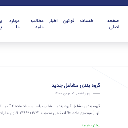
صفحه
خدمات
قوانین
اخبار
مطالب
درباره
پ
اصلی
مفید
ما
پ
گروه بندی مشاغل جدید
چهارشنبه , 06 بهمن 1400
گروه بندی مشا
آنها ( موضوع ماده 95 اصلاحی مصوب 1394/04/31 قانون مالیات های مستقیم ) بر مبنای حجم و یا نوع فعالیت به سه گروه...
بیشتر بخوانید