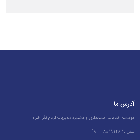
آدرس ما
موسسه خدمات حسابداری و مشاوره مدیریت ارقام نگر خبره
تلفن : 88191483 21 98+