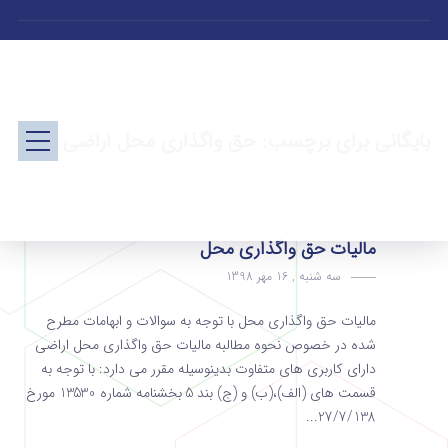
بایگانی برای برچسب: حق واگذاری محل اراضی
مالیات حق واگذاری محل
سه شنبه , 16 مهر 1398
مالیات حق واگذاری محل با توجه به سوالات و ابهامات مطرح
شده در خصوص نحوه مطالبه مالیات حق واگذاری محل اراضی
دارای کاربری های متفاوت بدینوسیله مقرر می دارد: با توجه به
قسمت های (الف)،(ب) و (ج) بند 5 بخشنامه شماره 13530 مورخ
27/7/138...