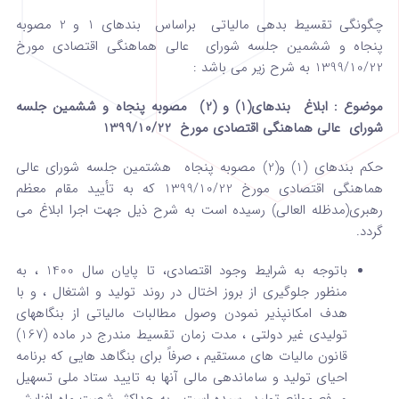
چگونگی تقسیط بدهی مالیاتی براساس بندهای 1 و 2 مصوبه
پنجاه و ششمین جلسه شورای عالی هماهنگی اقتصادی مورخ
1399/10/22 به شرح زیر می باشد :
موضوع : ابلاغ بندهای(1) و (2) مصوبه پنجاه و ششمین جلسه
شورای عالی هماهنگی اقتصادی مورخ 1399/10/22
حکم بندهای (1) و(2) مصوبه پنجاه هشتمین جلسه شورای عالی
هماهنگی اقتصادی مورخ 1399/10/22 که به تأیید مقام معظم
رهبری(مدظله العالی) رسیده است به شرح ذیل جهت اجرا ابلاغ می
گردد.
باتوجه به شرایط وجود اقتصادی، تا پایان سال 1400 ، به
منظور جلوگیری از بروز اختال در روند تولید و اشتغال ، و با
هدف امکانپذیر نمودن وصول مطالبات مالیاتی از بنگاههای
تولیدی غیر دولتی ، مدت زمان تقسیط مندرج در ماده (167)
قانون مالیات های مستقیم ، صرفاً برای بنگاهد هایی که برنامه
احیای تولید و ساماندهی مالی آنها به تایید ستاد ملی تسهیل
و رفع موانع تولید رسیده است ، به حداکثر شصت ماه افزایش