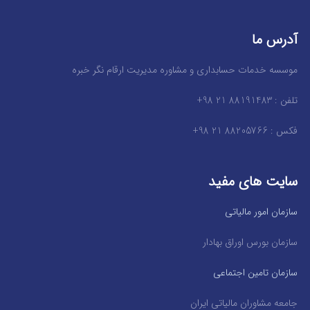
آدرس ما
موسسه خدمات حسابداری و مشاوره مدیریت ارقام نگر خبره
تلفن : 88191483 21 98+
فکس : 88205766 21 98+
سایت های مفید
سازمان امور مالیاتی
سازمان بورس اوراق بهادار
سازمان تامین اجتماعی
جامعه مشاوران مالیاتی ایران