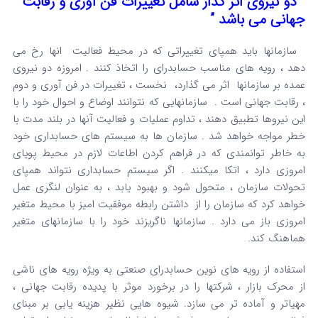
” دو نیروی اثر گذار شامل تغییرات فن آوری و رقابت
جهانی می باشد ”
سازمانها باید همپای تغییراتی که در محیط فعالیت انها رخ می
دهد ، رویه های مناسب حسابدرای را اتخاذ کنند . امروزه دو نیروی
عمده بر سازمانها اثر می گذارد، نخست ، تغییرات در فن آوری و دوم
، رقابت جهانی است . سازمانهایی که نتوانند اوضاع و احوال خود را با
این نیروها تطبیق دهند ، تداوم عملیات و فعالیت آنها در بلند مدت با
خطر مواجه خواهد شد . سازمان ها به سیستم های حسابداری خود
به خاطر توانمندی که در فراهم کردن اطاعات لازم در محیط پویای
امروزی دارد ، اتکا میکنند . اگر سیستم حسابداری نتواند همپای
تحولات سازمان ، متحول شود و بهبود یابد ، به عنوان لنگری عمل
خواهد کرد که سازمان را از داشتن رابطه موفقیت امیز با محیط متغیر
امروزی باز می دارد . سازمانها ناگریزند خود را با سازمانهای متغیر
هماهنگ کند.
استفاده از رویه های نوین حسابدرای صنعتی به ویژه رویه های ناشی
از محرک بازار ، شرکتها را در برخورد موثر با پدیده رقابت جهانی ،
مهیاتر و آماده تر می سازد. شیوه هایی نظیر هزینه یابی بر مبنای