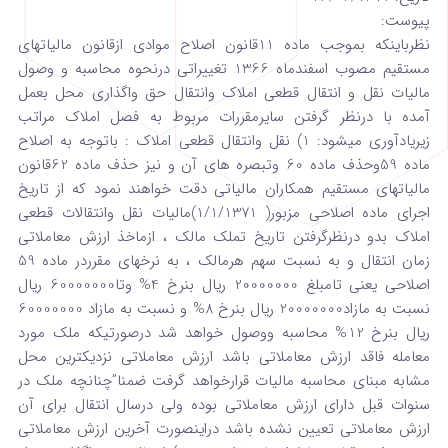
پیوست:
نظرباینکه بموجب ماده 11قانون اصلاح موادی ازقانون مالیاتهای
مستقیم مصوب اسفندماه 1366 تغییراتی درنحوه محاسبه و وصول
مالیات نقل و انتقال قطعی املاک وانتقال حق واگذاری محل بعمل
آمده با درنظر گرفتن سایرمقررات مربوط به فصل املاک مراتب
زیریادآوری میشود: 1) نقل وانتقال قطعی املاک : باتوجه به اصلاح
ماده 59وحذف ماده 60 وتبصره های آن و نیز حذف ماده 62قانون
مالیاتهای مستقیم همکاران مالیاتی دقت خواهند نمود که از تاریخ
اجرای ماده اصلاحی مزبور( 1/1/1371)مالیات نقل وانتقالات قطعی
املاک بدو درنظرگرفتن تاریخ تملک مالک ، ازماخذ ارزش معاملاتی
زمان انتقال و به نسبت سهم هرمالک ، به نرخهای مقرردر ماده 59
اصلاحی یعنی تامبلغ 20000000 ریال بنرخ 4% وتا60000000 ریال
نسبت به مازاد20000000 ریال بنرخ 8% و نسبت به مازاد 60000000
ریال بنرخ 12% محاسبه ووصول خواهد شد درصورتیکه ملک مورد
معامله فاقد ارزش معاملاتی باشد ارزش معاملاتی نزدیکترین محل
مشابه مبنای محاسبه مالیات قرارخواهد گرفت ضمنا”چنانچه ملک در
سنوات قبل دارای ارزش معاملاتی بوده ولی درسال انتقال برای آن
ارزش معاملاتی تعیین نشده باشد دراینصورت آخرین ارزش معاملاتی