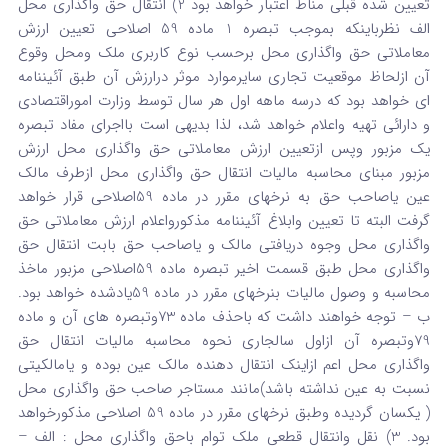
تعیین شده قبلی مناط اعتبار خواهد بود 2) انتقال حق واگذاری محل
الف نظرباینکه بموجب تبصره 1 ماده 59 اصلاحی تعیین ارزش
معاملاتی حق واگذاری محل برحسب نوع کاربری ملک ومحل وقوع
آن ازلحاظ موقعیت تجاری سایرموارد موثر درارزش آن طبق آئیننامه
ای خواهد بود که درسه ماهه اول هر سال توسط وزارت اموراقتصادی
و دارائی تهیه واعلام خواهد شد، لذا بدیهی است بااجرای مفاد تبصره
یک مزبور وپس ازتعیین ارزش معاملاتی حق واگذاری محل ارزش
مزبور مبنای محاسبه مالیات انتقال حق واگذاری محل ازطرف مالک
عین یاصاحب حق به نرخهای مقرر در ماده 59اصلاحی قرار خواهد
گرفت البته تا تعیین وابلاغ آئیننامه مذکورواعلام ارزش معاملاتی حق
واگذاری محل وجوه دریافتی مالک و یاصاحب حق بابت انتقال حق
واگذاری محل طبق قسمت اخیر تبصره ماده 59اصلاحی مزبور ماخذ
محاسبه و وصول مالیات بنرخهای مقرر در ماده 59یادشده خواهد بود.
ب – توجه خواهند داشت که باحذف ماده 73وتبصره های آن و ماده
79وتبصره آن ازاول سالجاری نحوه محاسبه مالیات انتقال حق
واگذاری محل اعم ازاینک انتقال دهنده مالک عین بوده و یامالکیتی
نسبت به عین نداشته باشد)مانند مستاجر صاحب حق واگذاری محل
( یکسان گردیده وطبق نرخهای مقرر در ماده 59 اصلاحی مذکورخواهد
بود. 3) نقل وانتقال قطعی ملک توام باحق واگذاری محل : الف –