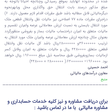
شده در محدوده آنهاباید بموقع رسیدگی وچنانچه احیانا”باتوجه به
مبلغ مذکور درسند بابت انتقال حق واگذاری محل ویابهرنحوه
دیگرمالیاتی قابل مطالبه باشد طبق مقررات اقدام لازم معمول دارند. 6)
دراجرای مقررات ماده 77 اصلاحی نیز مالیات نقل وانتقال قطعی ملک
مورد انتقال بایستی به نسبت ارزش معاملاتی عرصه واعیان تقسیم و
مالیات متعلق به اعیان دراحتساب مالیات بساز و بفروشی منظورگردد
بعنوان مثال چنانچه ارزش معاملاتی عرصه واعیان ملک مورد انتقال به
ترتیب 36000000و 28000000ریال باشد کل مالیات نقل وانتقال
قطعی متعلق 4480000 ریال و مالیات متعلق به اعیان وقابل کسر
ازمالیات بسازوبفروشی طبق محاسبه ذیل مبلغ 1960000 ریال خواهد
بود. 1960000= 64000000:( 28000000 × 448000)
احمد حسینی
معاون درآمدهای مالیاتی
منبع
———————————————————————————————————
برای دریافت مشاوره و نیز کلیه خدمات حسابداری و
مشاوره مالیاتی
با ما در تماس
باشید :