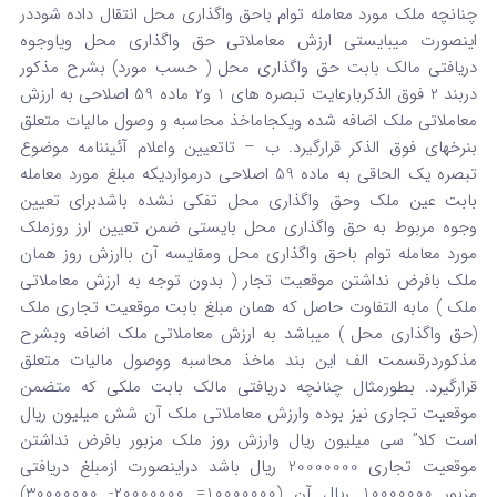
چنانچه ملک مورد معامله توام باحق واگذاری محل انتقال داده شوددر
اینصورت میبایستی ارزش معاملاتی حق واگذاری محل ویاوجوه
دریافتی مالک بابت حق واگذاری محل ( حسب مورد) بشرح مذکور
دربند 2 فوق الذکربارعایت تبصره های 1 و2 ماده 59 اصلاحی به ارزش
معاملاتی ملک اضافه شده ویکجاماخذ محاسبه و وصول مالیات متعلق
بنرخهای فوق الذکر قرارگیرد. ب – تاتعیین واعلام آئیننامه موضوع
تبصره یک الحاقی به ماده 59 اصلاحی درمواردیکه مبلغ مورد معامله
بابت عین ملک وحق واگذاری محل تفکی نشده باشدبرای تعیین
وجوه مربوط به حق واگذاری محل بایستی ضمن تعیین ارز روزملک
مورد معامله توام باحق واگذاری محل ومقایسه آن باارزش روز همان
ملک بافرض نداشتن موقعیت تجار ( بدون توجه به ارزش معاملاتی
ملک ) مابه التفاوت حاصل که همان مبلغ بابت موقعیت تجاری ملک
(حق واگذاری محل ) میباشد به ارزش معاملاتی ملک اضافه وبشرح
مذکوردرقسمت الف این بند ماخذ محاسبه ووصول مالیات متعلق
قرارگیرد. بطورمثال چنانچه دریافتی مالک بابت ملکی که متضمن
موقعیت تجاری نیز بوده وارزش معاملاتی ملک آن شش میلیون ریال
است کلا” سی میلیون ریال وارزش روز ملک مزبور بافرض نداشتن
موقعیت تجاری 20000000 ریال باشد دراینصورت ازمبلغ دریافتی
مزبور 10000000 ریال آن (10000000= 20000000- 30000000)