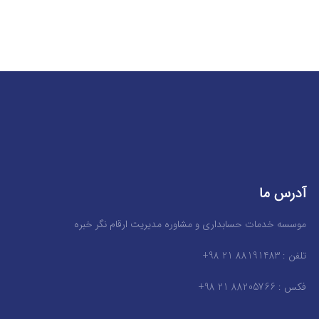
آدرس ما
موسسه خدمات حسابداری و مشاوره مدیریت ارقام نگر خبره
تلفن : 88191483 21 98+
فکس : 88205766 21 98+