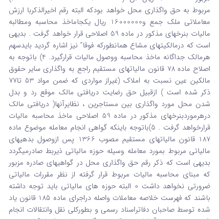
مربوط به حق واگذاری محل خواهد بودکه البته رقم اخیرالذکربا ارزش
معاملاتی ملک جمع و16000000 ریال یکجاماخذ محاسبه ومطالبه
مالیات بنرخهای مذکور در ماده 59 اصلاحی قرار خواهد گرفت . بدیهی
است که درمالکیتهای مشاع همانطورکه فوقا” نیز اشاره گردید بایدسهم
هرمالک جداگانه ماخذ محاسبه ووصول مالیات قرارگیرد. 4) باتوجه به
اصلاح ماده 78 قانون مالیاتهای مستقیم راجع به واگذاری سایر حقوق
مالکین عین نسبت به املاک (غیراز مواردی که ضمن مواد 53 تا77
ذکر شده است ) ازقبیل حق رضایت دریافتی مالک موقع رد و بدل
شدن محل مورد واگذاری بین مستاجرین ، نظایرآنها( دریافتی مالک
درهرموردبنرخهای مذکور در ماده 59 اصلاحی ماخذ محاسبه مالیات
قرارخواهد گرفت . 5)باتوجه باینکه گواهی انجام معامله موضوع ماده
187 قانون مالیاتهای مستقیم مصوب 1366 پس ازوصول بدهیهای
مالیاتی مربوط بمورد معامله وسیله حوزه مالیاتی ذیربط صادرمیگردد
بدیهی است که ذکر رقم حق واگذاری محل در گواهیهای صادره مزبور
که مبنای محاسبه مالیات مربوط قرار گرفته از نظر مقررات مالیاتی
ضرورتی نخواهد داشت 0 البته حوزه های مالیاتی باید توجه داشته
باشند که فهرست خلاصه معاملات واصله دراجرای ماده 185 قانون یاد
شده توسط صاحبان دفاتراسناد رسمی و بطورکلی نقل وانتقالات انجام