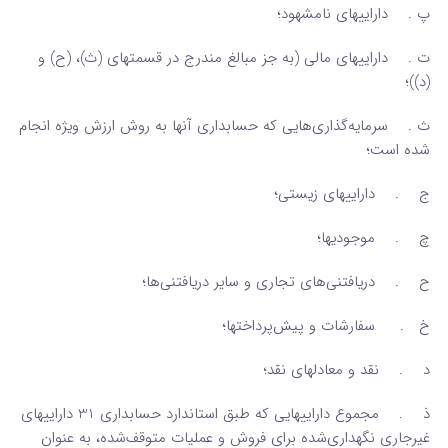
پ . داراییهای نامشهود؛
ت . داراییهای مالی (به جز مبالغ مندرج در قسمتهای (ث)، (ح) و
(د))؛
ث . سرمایه‌گذاری‌هایی که حسابداری آنها به روش ارزش ویژه انجام
شده است؛
ج . داراییهای زیستی؛
چ . موجودیها؛
ح . دریافتنی‌های تجاری و سایر دریافتنی‌ها؛
خ . سفارشات و پیش‌پرداختها؛
د . نقد و معادلهای نقد؛
ذ . مجموع داراییهایی که طبق استاندارد حسابداری 31 داراییهای
غیرجاری نگهداری‌شده برای فروش و عملیات متوقف‌شده، به عنوان