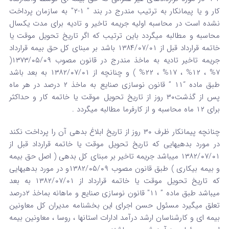
کار و یا پیمانکار به ترتیب مندرج در بند ” ۱-۲″ به سازمان پرداخت
نشده است در محاسبه اولیه جریمه تاخیر و تادیه برای مدت یکسال
محاسبه و مطالبه میگردد باین ترتیب که اگر تاریخ تحویل موقت یا
خاتمه قرارداد قبل از ۱۳۸۴/۰۷/۰۱ باشد بر مبنای کل حق بیمه قرارداد
جریمه تاخیر تادیه به ماخذ مندرج در قانون مصوب ۱۳۷۳/۰۵/۰۹(
۷% ، ۱۲% ، ۱۷% ، ۲۲% ) و چنانچه از ۱۳۸۲/۰۷/۰۱ به بعد باشد
طبق ماده “۱۱ ” قانون نوسازی صنایع به ماخذ ۲ درصد در هر ماه
پس از گذشت۳۰ روز از تاریخ تحویل موقت یا خاتمه کار و حداکثر
برای ۱۲ ماه محاسبه و از کارفرما مطالبه میگردد .
چنانچه پیمانکار ظرف ۳۰ روز از تاریخ ابلاغ بدهی آن را پرداخت نکند
در مورد بدهیهایی که تاریخ تحویل موقت یا خاتمه قرارداد قبل از
۱۳۸۲/۰۷/۰۱ میباشد جریمه تاخیر بر مبنای کل بدهی ( اصل حق بیمه
و بیمه بیکاری ) طبق قانون مصوب ۱۳۸۲/۰۵/۰۹و در مورد بدهیهایی
که تاریخ تحویل موقت یا خاتمه قرارداد از ۱۳۸۲/۰۷/۰۱ به بعد
میباشد طبق ماده ” ۱۱″ قانون نوسازی صنایع و ماهانه بماخذ ۲درصد
تعلق میگیرد مسئول حسن اجرای این بخشنامه مدیران کل معاونین
بیمه ای و کارشناسان ارشد درآمد ادارات استانها ، روسا ، معاونین بیمه