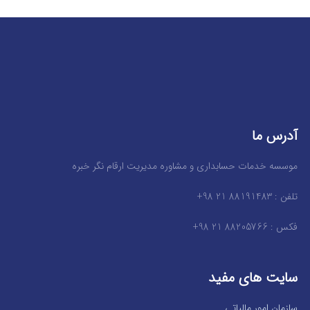
آدرس ما
موسسه خدمات حسابداری و مشاوره مدیریت ارقام نگر خبره
تلفن : 88191483 21 98+
فکس : 88205766 21 98+
سایت های مفید
سازمان امور مالیاتی