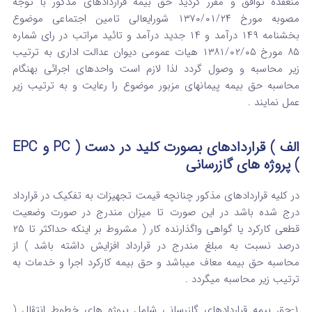
منعقده توافق و مقرر گردید حق بیمه قراردادهای مذکور با توجه
مصوبه مورخ ۱۳۷۰/۰۱/۲۴ شورایعالی تامین اجتماعی موضوع
بخشنامه ۱۴۹ درآمد و ۱۴ جدید درآمد و تائید مراتب در رای شماره
۸۵ مورخ ۱۳۸۱/۰۲/۰۵ هیات عمومی دیوان عدالت اداری به ترتیب
زیر محاسبه و وصول گردد لذا لازم است واحدهای اجرائی بهنگام
محاسبه حق بیمه پیمانهای مزبور موضوع را رعایت و به ترتیب زیر
عمل نمایند .
الف ) قراردادهای بصورت کلید در دست ( PC و EPC
) پروژه های گازرسانی
در کلیه قراردادهای مذکور چنانچه قیمت تجهیزات به تفکیک در قرارداد
درج شده باشد در این صورت تا میزان مندرج در صورت وضعیت
قطعی کارکرد یا گواهی واگذارنده کار ( مشروط بر اینکه حداکثر تا ۲۵
درصد نسبت به مبلغ مندرج در قرارداد افزایش داشته باشد ) از
محاسبه حق بیمه معاف میباشد و حق بیمه کارکرد اجرا و خدمات به
ترتیب زیر محاسبه میگردد .
۱-حق بیمه قراردادهای گازرسانی شامل پروژه های خطوط انتقال (