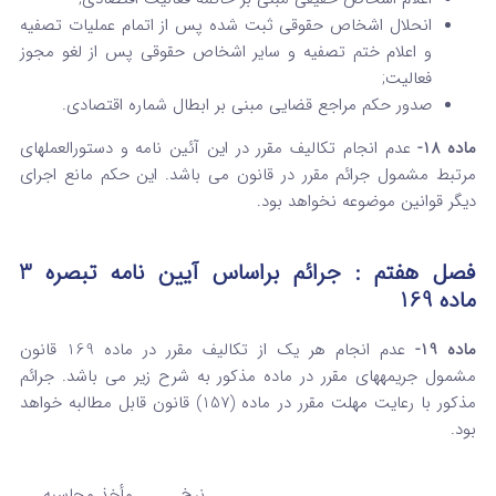
انحلال اشخاص حقوقی ثبت شده پس از اتمام عملیات تصفیه
و اعلام ختم تصفیه و سایر اشخاص حقوقی پس از لغو مجوز
فعالیت;
صدور حکم مراجع قضایی مبنی بر ابطال شماره اقتصادی.
ماده 18-
عدم انجام تکالیف مقرر در این آئین نامه و دستورالعمل­های
مرتبط مشمول جرائم مقرر در قانون می باشد. این حکم مانع اجرای
دیگر قوانین موضوعه نخواهد بود.
فصل هفتم : جرائم براساس آیین نامه تبصره 3
ماده 169
ماده 19-
عدم انجام هر یک از تکالیف مقرر در ماده 169 قانون
مشمول جریمه­های مقرر در ماده مذکور به شرح زیر می باشد. جرائم
مذکور با رعایت مهلت مقرر در ماده (157) قانون قابل مطالبه خواهد
بود.
نرخ
مأخذ محاسبه