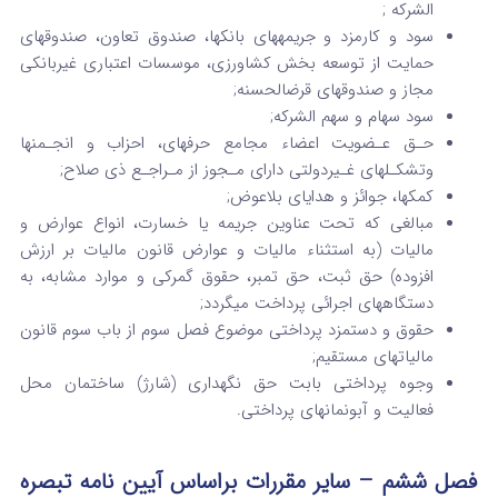
الشرکه ;
سود و کارمزد و جریمه­های بانک­ها، صندوق تعاون، صندوق­های
حمایت از توسعه بخش کشاورزی، موسسات اعتباری غیربانکی
مجاز و صندوق­های قرض­الحسنه;
سود سهام و سهم الشرکه;
حـق عـضویت اعضاء مجامع حرفه­ای، احزاب و انجـمن­ها
وتشکـل­های غـیردولتی دارای مـجوز از مـراجـع ذی صلاح;
کمک­ها، جوائز و هدایای بلاعوض;
مبالغی که تحت عناوین جریمه یا خسارت، انواع عوارض و
مالیات (به استثناء مالیات و عوارض قانون مالیات بر ارزش
افزوده) حق ثبت، حق تمبر، حقوق گمرکی و موارد مشابه، به
دستگاه­های اجرائی پرداخت می­گردد;
حقوق و دستمزد پرداختی موضوع فصل سوم از باب سوم قانون
مالیات­های مستقیم;
وجوه پرداختی بابت حق نگهداری (شارژ) ساختمان محل
فعالیت و آبونمان­های پرداختی.
فصل ششم – سایر مقررات
براساس آیین نامه تبصره