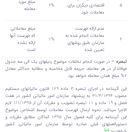
مبلغ مورد
5
اقتصادی دیگران برای
2%
معامله
معاملات خود
عدم ارائه فهرست
مبلغ معاملاتی
معاملات انجام شده به
که فهرست آنها
1%
6
سازمان طبق روش­های
ارائه نشده
تعیین شده
است
تبصره
–
در صورت انجام تخلفات موضوع ردیف­های یک الی سه جدول
فوق­الذکر در هر معامله، جریمه قابل محاسبه و مطالبه حداکثر معادل
2% مبلغ همان معامله خواهد بود.
این آئین­نامه در اجرای تبصره 3 ماده 169 قانون مالیات­های مستقیم
مصوب 31/4/1394 به پیشنهاد سازمان امور مالیاتی کشور در هفت
فصل و 19 ماده و 11 تبصره تصویب و مقررات آن از 1/1/1395 لازم
الاجرا می­باشد. نحوه ارسال فهرست معاملات توسط اشخاص موضوع
این آیین­نامه برای کلیه فصول سال 1395 کماکان مطابق مقررات و
دستورالعمل­های قبلی صادره توسط سازمان امور مالیاتی کشور
خواهدبود.
[3]