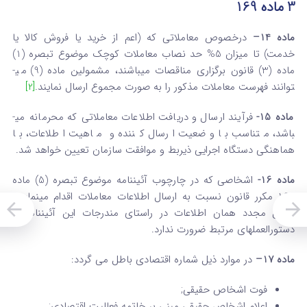
3 ماده 169
ماده 14
–
درخصوص معاملاتی که (اعم از خرید یا فروش کالا یا
خدمت) تا میزان 5% حد نصاب معاملات کوچک موضوع تبصره (1)
ماده (3) قانون برگزاری مناقصات می­باشند، مشمولین ماده (9) می­
توانند فهرست معاملات مذکور را به صورت مجموع ارسال نمایند.
[2]
ماده 15-
فرآیند ارسال و دریافت اطلاعات معاملاتی که محرمانه می­
باشد، متناسب با وضعیت ارسال کننده و ماهیت اطلاعات، با
هماهنگی دستگاه اجرایی ذیربط و موافقت سازمان تعیین خواهد شد.
ماده 16-
اشخاصی که در چارچوب آئین­نامه موضوع تبصره (5) ماده
169 مکرر قانون نسبت به ارسال اطلاعات معاملات اقدام می­نمایند،
ارسال مجدد همان اطلاعات در راستای مندرجات این آئین­نامه یا
دستورالعمل­های مرتبط ضرورت ندارد.
ماده 17
–
در موارد ذیل شماره اقتصادی باطل می گردد:
فوت اشخاص حقیقی;
اعلام اشخاص حقیقی مبنی بر خاتمه فعالیت اقتصادی;