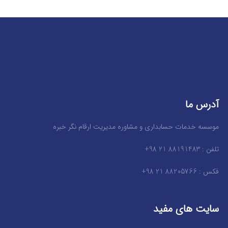
آدرس ما
موسسه خدمات حسابداری و مشاوره مدیریت ارقام نگر خبره
تلفن : 88191483 21 98+
فکس : 88205766 21 98+
سایت های مفید