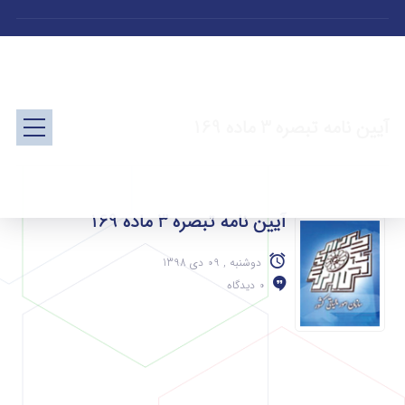
آیین نامه تبصره 3 ماده 169
آیین نامه تبصره 3 ماده 169
دوشنبه , 09 دی 1398
0 دیدگاه