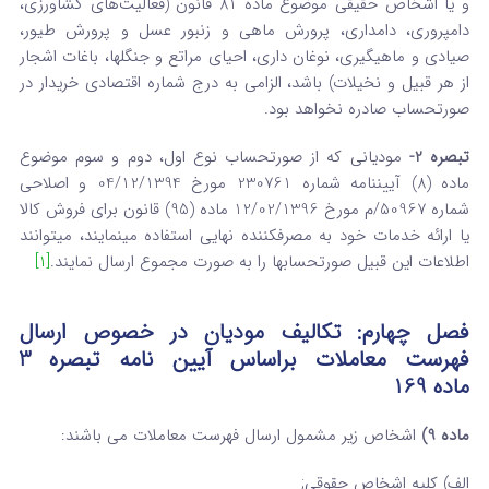
و یا اشخاص حقیقی موضوع ماده 81 قانون (فعالیت‌های کشاورزی‌،
دامپروری‌، دامداری‌، پرورش ماهی و زنبور عسل و پرورش طیور،
صیادی و ماهیگیری‌، نوغان داری‌، احیای مراتع و جنگل­ها، باغات ‌اشجار
از هر قبیل و نخیلات) باشد، الزامی به درج شماره اقتصادی خریدار در
صورتحساب صادره نخواهد بود.
تبصره 2-
مودیانی که از صورتحساب نوع اول، دوم و سوم موضوع
ماده (8) آیین­نامه شماره 230761 مورخ 04/12/1394 و اصلاحی
شماره 50967/م مورخ 12/02/1396 ماده (95) قانون برای فروش کالا
یا ارائه خدمات خود به مصرف­کننده نهایی استفاده می­نمایند، می­توانند
اطلاعات این قبیل صورتحساب­ها را به صورت مجموع ارسال نمایند.
[1]
فصل چهارم: تکالیف مودیان در خصوص ارسال
فهرست معاملات
براساس آیین نامه تبصره 3
ماده 169
ماده 9)
اشخاص زیر مشمول ارسال فهرست معاملات می باشند:
الف) کلیه اشخاص حقوقی;