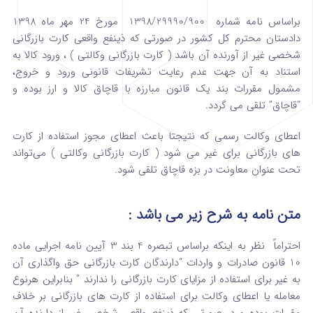
براساس نامه شماره 1398/29990/900 مورخ 24 مهر ماه 1398
دادستان محترم کل کشور در صورتی که ذینفع واقعی کارت بازرگانی
شخصی غیر از آورنده آن باشد ( کارت بازرگانی وکالتی ) ، ورود کالا به
استناد به آن جهت عدم رعایت تشریفات قانونی ورود و خروج،
مشمول مقررات بند یک قانون مبارزه با قاچاق کالا و ارز بوده و
“قاچاق” تلقی می گردد.
اعطای وکالت رسمی که نتیجتا باعث اعطای مجوز استفاده از کارت
های بازرگانی برای غیر می شود ( کارت بازرگانی وکالتی ) می‌تواند
تحت عنوان معاونت در بزه قاچاق تلقی شود.
متن نامه به شرح زیر می باشد :
احتراماً نظر به اینکه براساس تبصره 4 بند 3 آیین نامه اجرایی ماده
10 قانون صادرات و واردات “دارندگان کارت بازرگانی حق واگذاری آن
به غیر برای استفاده از مزایای کارت بازرگانی را ندارند ” بنابراین هرنوع
معامله یا اعطای وکالت برای استفاده از کارت های بازرگانی بر خلاف
مقررات بوده و در صورتی که ذینفع واقعی شخصی غیر از دارنده آن