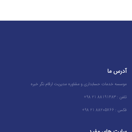
آدرس ما
موسسه خدمات حسابداری و مشاوره مدیریت ارقام نگر خبره
تلفن : 88191483 21 98+
فکس : 88205766 21 98+
سایت های مفید