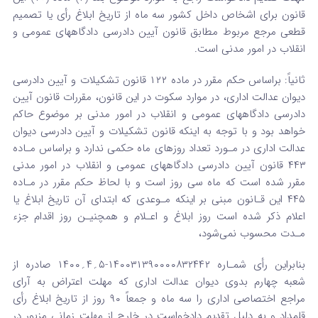
قانون برای اشخاص داخل کشور سه ماه از تاریخ ابلاغ رأی یا تصمیم
قطعی مرجع مربوط مطابق قانون آیین دادرسی دادگاههای عمومی و
انقلاب در امور مدنی است.
ثانیاً: براساس حکم مقرر در ماده ۱۲۲ قانون تشکیلات و آیین دادرسی
دیوان عدالت اداری، در موارد سکوت در این قانون، مقررات قانون آیین
دادرسی دادگاههای عمومی و انقلاب در امور مدنی بر موضوع حاکم
خواهد بود و با توجه به اینکه قانون تشکیلات و آیین دادرسی دیوان
عدالت اداری در مـورد تعداد روزهای ماه حکمی ندارد و براساس مـاده
۴۴۳ قانون آیین دادرسی دادگاههای عمومی و انقلاب در امور مدنی
مقرر شده است که ماه سی روز است و با لحاظ حکم مقرر در مـاده
۴۴۵ این قـانون مبنی بر اینکه مـوعدی که ابتدای آن تاریخ ابلاغ یا
اعلام ذکر شده است روز ابلاغ و اعـلام و همچنیـن روز اقدام جزء
مـدت محسوب نمی‌شود،
بنابراین رأی شمـاره ۱۴۰۰۳۱۳۹۰۰۰۰۸۳۲۴۴۲-۵؍۴؍۱۴۰۰ صادره از
شعبه چهارم بدوی دیوان عدالت اداری که مهلت اعتراض به آرای
مراجع اختصاصی اداری را سه ماه و جمعاً ۹۰ روز از تاریخ ابلاغ رأی
قلمداد و به دلیل تقدیم دادخواست در خارج از مهلت زمانی مزبور در