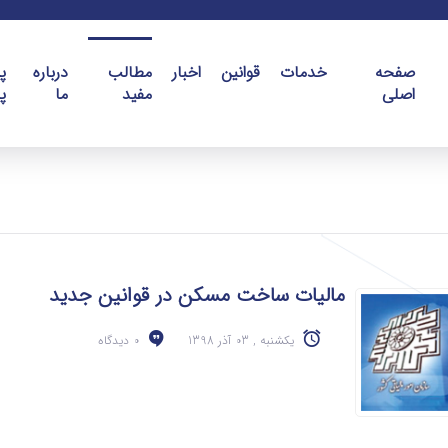
صفحه
خدمات
قوانین
اخبار
مطالب
درباره
پ
اصلی
مفید
ما
پ
مالیات ساخت مسکن در قوانین جدید
یکشنبه , 03 آذر 1398
0 دیدگاه