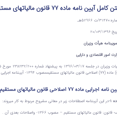
کامل آیین نامه ماده 77 قانون مالیاتهای مستقیم به شرح زیر می باشد :
31470/ت 52966هـ
20/03/1396
ویب­نامه هیأت وزیران
ارت امور اقتصادی و دارایی
 نامه اجرایی ماده 77 اصلاحی قانون مالیات­های مستقیم – مصوب 1394
ه 1-
در این آیین­نامه اصطلاحات زیر در معانی مشروح مربوط به کار می­روند:
- قانون: قانون مالیات­های مستقیم – مصوب 1366- واصلاحات بعدی آن .