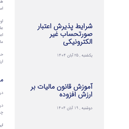
اس
او
شرایط پذیرش اعتبار
صورتحساب غیر
اع
الکترونیکی
ما
یکشنبه , 25 آبان 1404
ار
ما
آموزش قانون مالیات بر
در قان
ارزش افزوده
در
دوشنبه , 19 آبان 1404
چه
ای