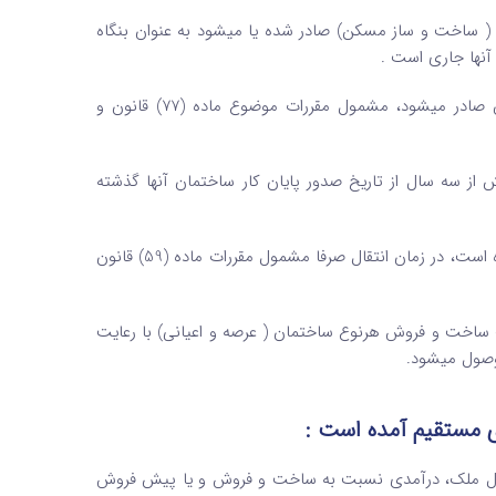
( ساخت و ساز مسکن) صادر شده یا می­شود به عنوان بنگاه
ساختمان­هایی که پروانه ساختمانی آنها پس از لازم­الاجرا شدن قانون صادر می­شود، مشمول مقررات موضوع ماده (77) قانون و
ز سه سال از تاریخ صدور پایان کار ساختمان آنها گذشته
ساختمان­هایی که پروانه ساختمانی آنها تا پایان سال 1394 صادر شده است، در زمان انتقال صرفا مشمول مقررات ماده (59) قانون
ملکرد اشخاص مشمول ماده (77) قانون بابت ساخت و فروش هرنوع ساختمان ( عرصه و اعیانی) با رعایت
وصول می­شود.
انتقال ملک، درآمدی نسبت به ساخت و فروش و یا پیش فروش