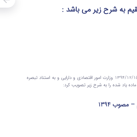
هیات وزیران در جلسه 1396/03/17 به پیشنهاد شماره 238232/200 مورخ 1394/12/15 وزارت امور اقتصادی و دارایی و به استناد تبصره