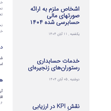
خو
اشخاص ملزم به ارائه
نم
صورتهای مالی
تع
حسابرسی شده ۱۴۰۴
نح
خواهد
یکشنبه , 11 آبان 1404
در 
شه
خدمات حسابداری
ام
رستوران‌های زنجیره‌ای
همچ
دوشنبه , 05 آبان 1404
آی
اق
1396 صاد
نقش KPI در ارزیابی