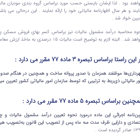
اهند بود . لذا ایشان بایستی حسب مورد براساس گروه بندی مودیان مالیاتی
ایند و هر سال اظهارنامه مالیاتی خود را ارائه نمایند . این درحالی می 
یین خواد شد .
وه محاسبه درآمد مشمول مالیات نیز براساس کسر بهای فروش مسکن پ
 شد . البته لازم به توضیح است مالیات 15 درصدی به ماخذ ارزش معاملاتی نیز به عنوان علی الحساب مالیات اخذ خواهد شد .
این راستا براساس تبصره 3 ماده 77 مقرر می دارد :
رداری‌ها موظفند همزمان با صدور پروانه ساخت و همچنین در هنگام صدور پا
ور مالیاتی ذی‌ربط به ترتیبی که توسط سازمان امور مالیاتی کشور تعیین می­گ
نین براساس تبصره 5 ماده 77 مقرر می دارد :
ین‌نامه اجرائی این ماده درمورد نحوه تعیین درآمد مشمول مالیات و چگ
تصادی و دارایی ظرف مدت سه ماه پس از تصویب این قانون به‌تصویب هیأ
ر گردیده است .