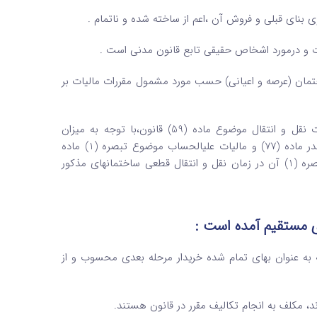
 بنای قبلی و فروش آن ،اعم از ساخته شده و ناتمام .
رت و درمورد اشخاص حقیقی تابع قانون مدنی است .
ان (عرصه و اعیانی) حسب مورد مشمول مقررات مالیات بر
نقل و انتقال ساختمان­های در حال ساخت و ناتمام ،علاوه بر مالیات نقل و انتقال موضوع ماده (59) قانون،با توجه به میزان
پیشرفت عملیات ساختمان و درآمد حاصله در آن مقطع، مشمول مالیات صدر ماده (77) و مالیات علی­الحساب موضوع تبصره (1) ماده
مذکوراست.این موضوع مانع از وصول مالیات موضوع ماده (77) قانون و تبصره (1) آن در زمان نقل و انتقال قطعی ساختمان­های مذکور
ه به عنوان بهای تمام شده خریدار مرحله بعدی محسوب و از
مکلف به انجام تکالیف مقرر در قانون هستند.