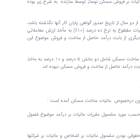
راساس ماده 77 قانون مالیاتهای مستقیم قدیم ( مصوب 1366 ) مالیات بر فروش مسکن نوساز توسط سازنده به شرح زیر بوده
 دو سال از تاریخ صدور گواهی پایان کار آنها نگذشته‌ باشد،
علاوه بر مالیات نقل و انتقال قطعی موضوع ماده (۵۹) این قانون مشمول مالیات مقطوع به نرخ ده ‌درصد (۱۰٪) به مأخذ ارزش معاملاتی
ت دیگری از بابت درآمد حاصل از ساخت و فروش موضوع این
حال با توجه به موارد طرح شده در بالا براساس قوانین قبلی مالیاتی ، مالیات ساخت مسکن شامل دو بخش 5 درصد و 10 درصد به ماخذ
ابت درآمد حاصل از ساخت و فروش مسکن نبوده اند .
سب مورد مشمول مقررات مالیات بر درآمد موضوع فصول
قوقی بودن مشمول مالیات بر اشخاص و مالیات بر شرکتها