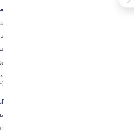
متن 
شماره:
تاریخ:
تص
وز
(5) ماده (77) اصلاحی قانون مالیات­های مستقیم­مصوب 1394­­- آیین­نامه اجرایی ماده یاد شده را به شرح زیر تصویب کرد:
آیین­
ماد
الف