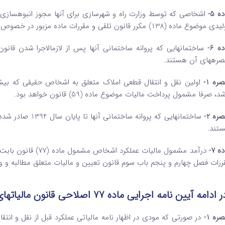
ه 5-
اشخاصی که توسط وزارت راه و شهرسازی برای آنها مجوز انبوه­سازی 
موضوع ماده (138) مکرر قانون تلقی و مقررات ماده مزبور در خصوص آنها جاری است .
ه 6-
صره­های آن هستند.
ره 1-
اولین نقل و انتقال قطعی املاک متعلق به اشخاص حقیقی که بیش ا
د، صرفا مشمول پرداخت مالیات موضوع ماده (59) قانون خواهد بود.
ره 2-
تند.
ه 7-
درآمد مشمول مالیات ع
ررات فصل چهارم و پنجم باب سوم قانون تعیین و مالیات متعلق مطالبه و 
 ادامه
آیین ­نامه اجرایی ماده 77 اصلاحی قانون مالیات­های مستقیم آمده است :
ره 1-
در صورتی که مودی در اظهار نامه مالیاتی عملکرد قبل از نقل و 