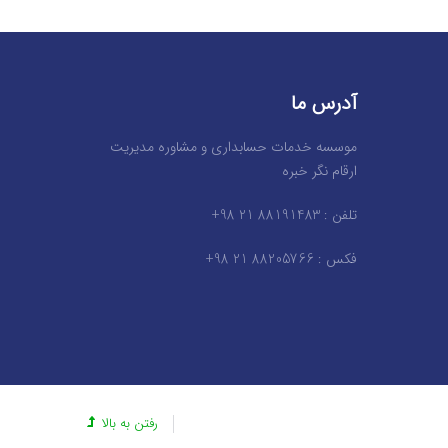
آدرس ما
موسسه خدمات حسابداری و مشاوره مدیریت
ارقام نگر خبره
تلفن : 88191483 21 98+
فکس : 88205766 21 98+
رفتن به بالا