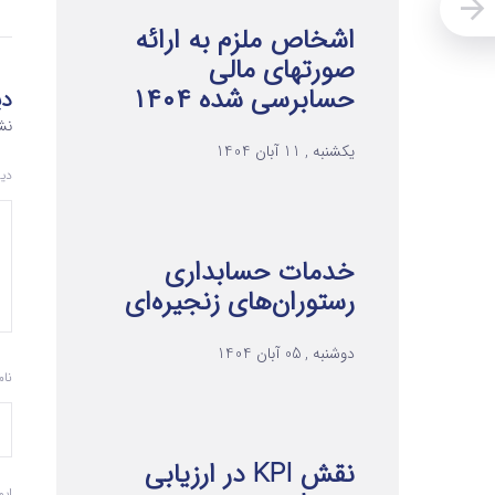
اشخاص ملزم به ارائه
صورتهای مالی
حسابرسی شده ۱۴۰۴
دی
نش
یکشنبه , 11 آبان 1404
دی
خدمات حسابداری
رستوران‌های زنجیره‌ای
دوشنبه , 05 آبان 1404
نا
نقش KPI در ارزیابی
ای