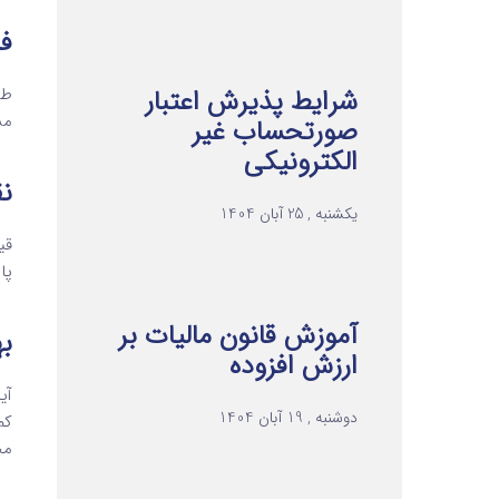
فر
شرایط پذیرش اعتبار
طر
مس
صورتحساب غیر
الکترونیکی
ن
یکشنبه , 25 آبان 1404
قی
پا
آموزش قانون مالیات بر
ب
ارزش افزوده
آی
دوشنبه , 19 آبان 1404
کم
مح