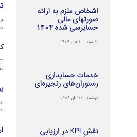
تص
اشخاص ملزم به ارائه
صورتهای مالی
آی
حسابرسی شده ۱۴۰۴
دا
یکشنبه , 11 آبان 1404
کن
“آ
فع
خدمات حسابداری
رستوران‌های زنجیره‌ای
ب
دوشنبه , 05 آبان 1404
هز
ار
نقش KPI در ارزیابی