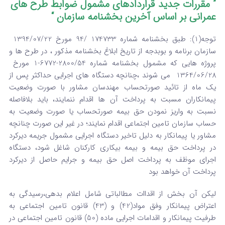
” مقررات جدید
قراردادهای مشمول ضوابط طرح های
عمرانی بر اساس آخرین بخشنامه سازمان “
توجه(1): طبق بخشنامه شماره 174733 /94 مورخ 1394/07/22
سازمان برنامه و بوبدجه از تاریخ ابلاغ بخشنامه مذکور ، در طرح ها و
پروژه هایی که مشمول بخشنامه شماره 2800/54-6772-1 مورخ
1364/06/28 می شوند ،چنانچه دستگاه های اجرایی حداکثر پس از
یک ماه از تائید صورتحساب مهندسان مشاور با صورت وضعیت
پیمانکاران مسبت به پرداخت آن ها اقدام ننمایند، باید بلافاصله
نسبت به واریز نمودن حق بیمه صورتحساب یا صورت وضعیت به
حساب سازمان تامین اجتماعی اقدام نمایند؛ در غیر این صورت چنانچه
مشاور یا پیمانکار به دلیل تاخیر دستگاه اجرایی مشمول جریمه دیرکرد
در پرداخت حق بیمه و بیمه بیکاری کارکنان شاغل شود، دستگاه
اجرای موظف به پرداخت اصل حق بیمه و جرایم حاصل از دیرکرد
پرداخت آن خواهد بود
لیکن آن بخش از اقداات مطالباتی شامل اعلام بدهی،رسیدگی به
اعتراض پیمانکار وفق مواد(42) و (43) قانون تامین اجتماعی به
طرفیت پیمانکار و اقدامات اجرایی ماده (50) قانون تامین اجتماعی در