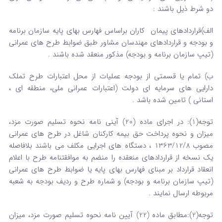
دو شرط ذیل باشند :
الف)قراردادهای پیمان کاران براساس فهارس بهای پایه سازمان برنامه
و بودجه و قراردادهای مهندسان مشاور طبق ضوابط طرح های عمرانی
(تیپ سازمان برنامه و بودجه) مذکور منعقد شده باشند .
ب) تمام یا قسمتی از بودجه عملیات از محل اعتبارات طرح تملک
دارایی های سرمایه ای دولت (اعتبارات عمرانی ملی، منطقه ای ،
استانی ) تامین شده باشد .
توجه(1): در اجرای ماده (20) آینی نامه نحوه تسلیم صورت مزد،
میزان و نحوه پرداخت حق بیمه کارکنان شاغل در طرح های عمرانی
مصوب 1363/12/8 ، دستگاه های اجرایی مکلف می باشند بلافاصله
یک نسخه از قراردادهای منعقده را منضم به موافقتنامه طرح با اعلام
انعقاد قرارداد بر مبنای فهارس بهای پایه یا ضوابط طرح های عمرانی
(تیپ سازمان برنامه و بودجه) و شماره طرح و ردیف بودجه به شعبه
مربوطه ارسال نمایند .
توجه(2):مطابق ماده (22) آیین نامه نحوه تسلیم صورت مزد، میزان