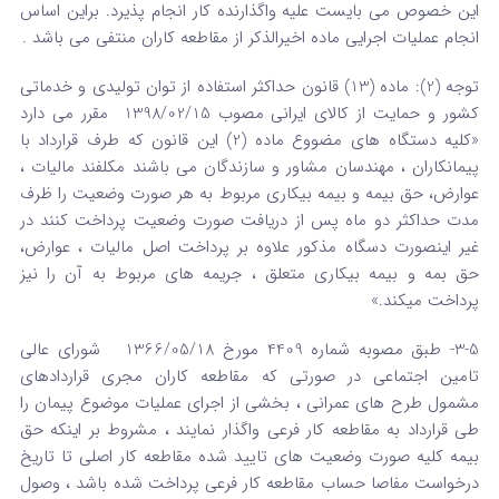
این خصوص می بایست علیه واگذارنده کار انجام پذیرد. براین اساس
انجام عملیات اجرایی ماده اخیرالذکر از مقاطعه کاران منتفی می باشد .
توجه (2): ماده (13) قانون حداکثر استفاده از توان تولیدی و خدماتی
کشور و حمایت از کالای ایرانی مصوب 1398/02/15 مقرر می دارد
«کلیه دستگاه های مضووع ماده (2) این قانون که طرف قرارداد با
پیمانکاران ، مهندسان مشاور و سازندگان می باشند مکلفند مالیات ،
عوارض، حق بیمه و بیمه بیکاری مربوط به هر صورت وضعیت را ظرف
مدت حداکثر دو ماه پس از دریافت صورت وضعیت پرداخت کنند در
غیر اینصورت دسگاه مذکور علاوه بر پرداخت اصل مالیات ، عوارض،
حق بمه و بیمه بیکاری متعلق ، جریمه های مربوط به آن را نیز
پرداخت میکند.»
3-5- طبق مصوبه شماره 4409 مورخ 1366/05/18 شورای عالی
تامین اجتماعی در صورتی که مقاطعه کاران مجری قراردادهای
مشمول طرح های عمرانی ، بخشی از اجرای عملیات موضوع پیمان را
طی قرارداد به مقاطعه کار فرعی واگذار نمایند ، مشروط بر اینکه حق
بیمه کلیه صورت وضعیت های تایید شده مقاطعه کار اصلی تا تاریخ
درخواست مفاصا حساب مقاطعه کار فرعی پرداخت شده باشد ، وصول