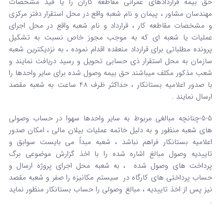
حق بیمه قراردادهای عمرانی مقاطعه کاران را یا قید مشخصات
مهندسان مشاور ، پیمان و نام شعبه واقع در محل استقرار دفتر مرکزی
و مشخصات مقاطعه کار ، قرارداد و نام شعبه واقع در محل اجرای
عملیات یا شعبه ای که به موجب مجوز خاص نسبت به تشکیل
پرونده مطلباتی برای قرارداد منعقده اقدام نموده ، به نزدیکترین شعبه
سازمان به محل استقرار ذی حسابی تحویل و رسید دریافت نمایند و
شعب مذکور مکلف میباشند حق بیمه وصول شده برای سایر واحدها را
با صدور اعلامیه بستانکار ، حداکثر ظرف 48 ساعت به شعبه مقصد
ارسال نمایند .
5-5-چنانچه مبالغی مربوط به سایر واحدها سهوا در حساب وصولی
های شعبه منظور و به دلیل خاتمه عملیات بیلان مالی ، امکان صدور
اعلامیه بستانکار فراهم نباشد ، شعبه مبداً می بایست سوابق و
تاییدیه وصول مبالغ اشاره شده را با اخذ گزارش موضوعی برگ
پرداخت های وصول شده ، به شعبه محل اجرای پروژه ارسال و
حساب پرداختی های کارگاه در سیستم مکانیزه را صفر و شعبه مقصد
نیز پس از اخذ تاییدیه ، مبالغ وصولی را حساب بستانکار منظور نماید
.