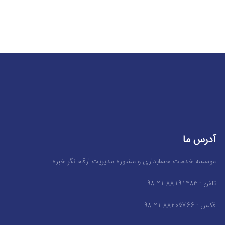
آدرس ما
موسسه خدمات حسابداری و مشاوره مدیریت ارقام نگر خبره
تلفن : 88191483 21 98+
فکس : 88205766 21 98+