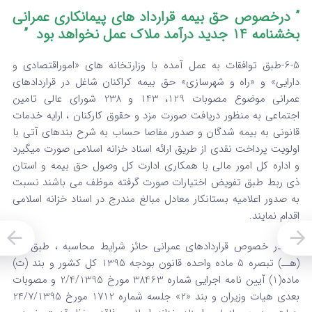
” درخصوص حق بیمه قرارداد های پیمانکاری عمرانی
بخشنامه 14 جدید درآمد ملاک عمل نخواهد بود ”
6-5-طبق توافقات به عمل آمده با وزارتخانه های «اموراقتصادی و
دارایی» و «راه و شهرسازی» حق بیمه کراکنان شاغل در قراردادهای
عمرانی موضوع مصوبات 129، 143 و 238 شورای عالی تامین
اجتماعی به منظور دریافت صورت مزد و حقوق کارکنان ، ارایه خدمات
قانونی به بیمه شدگان و صدور مفاصا حساب به شرح بندهای آتی با
اولویت پرداخت نقدی از طریق ارائه اسناد خزانه اسلامی صورت میگیرد
و اداره کل امور مالی با همکاری ادارت کل وصول حق بیمه و استان
ذی ربط طبق تفویض اختیارات صورت گرفته موظف می باشند نسبت
به صدور اعلامیه بستانکار معادل مبالغ مندرج در اسناد خزانه اسلامی
اقدام نمایند.
7-5-در خصوص قراردادهای عمرانی حائز شرایط محاسبه ، طبق بند
(هــ) تبصره 5 ماده واحده قانون بودجه 1395 کل کشور و بند (ت)
ماده(1) آیین نامه اجرایی شماره 38463 مورخ 2/4/1395 و مصوبات
بعدی هیات وزیران و بند «2» جلسه شماره 1712 مورخ 24/7/1395