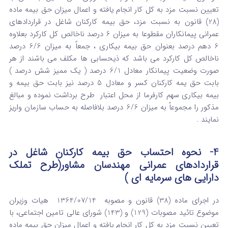
تعیین نسبت مزد به کل کار انجام یافته و اعمال میزان حق بیمه ماده
(28) قانون به نسبت مزد، حق بیمه کارکنان شاغل در قراردادهای
عمرانی پیمانکاران مقطوعا به میزان 6 درصد ناخالص کل کارکرد بعلاوه
6 دهم درصد بعنوان حق بیمه بیکاری ، جمعاً به میزان 6/6 درصد
ناخالص کل کارکرد می باشد که ذیحسابی ها مکلف می باشند از هر
صورت وضعیت پیمانکار معادل 6/1 درصد ( یک ممیز شش درصد )
بابت حق یمه کارکنان کسر و معادل 5 درصد نیز بابت حق بیمه و
بیمه بیکاری سهم کارفرما از محل اعتبار طرح برداشت نموده و مبالغ
مذکور را مجموعاً به میزان 6/6 درصد بلافاصله به حساب سازمان واریز
نمایند .
4-
نحوه احتساب حق بیمه کارکنان شاغل در
قراردادهای عمرانی مهندسان مشاور(طرح تملک
دارایی های سرمایه ای )
در اجرای ماده (38) قانون و مصوبه 1364/07/14 هیات وزیران
موضوع تائید مصوبات (129) و (143) شورای عالی تامین اجتماعی، با
تعیین نسبت مزد به کل کار انجام یافته و اعمال میزان حق بیمه ماده