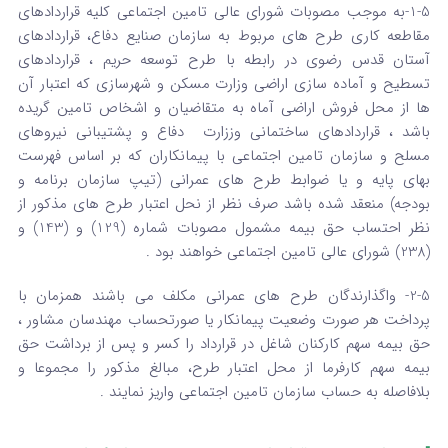
1-5-به موجب مصوبات شورای عالی تامین اجتماعی کلیه قراردادهای
مقاطعه کاری طرح های مربوط به سازمان صنایع دفاع، قراردادهای
آستان قدس رضوی در رابطه با طرح توسعه حریم ، قراردادهای
تسطیح و آماده سازی اراضی وزارت مسکن و شهرسازی که اعتبار آن
ها از محل فروش اراضی آماه به متقاضیان و اشخاص تامین گریده
باشد ، قراردادهای ساختمانی وززارت دفاع و پشتیبانی نیروهای
مسلح و سازمان تامین اجتماعی با پیمانکاران که بر اساس فهرست
بهای پایه و یا ضوابط طرح های عمرانی (تیپ سازمان برنامه و
بودجه) منعقد شده باشد صرف نظر از نحل اعتبار طرح های مذکور از
نظر احتساب حق بیمه مشمول مصوبات شماره (129) و (143) و
(238) شورای عالی تامین اجتماعی خواهند بود .
2-5- واگذارندگان طرح های عمرانی مکلف می باشند همزمان با
پرداخت هر صورت وضعیت پیمانکار یا صورتحساب مهندسان مشاور ،
حق بیمه سهم کارکنان شاغل در قرارداد را کسر و پس از برداشت حق
بیمه سهم کارفرما از محل اعتبار طرح، مبالغ مذکور را مجموعا و
بلافاصله به حساب سازمان تامین اجتماعی واریز نمایند .