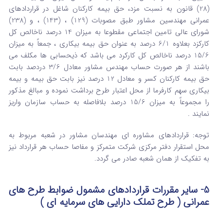
(28) قانون به نسبت مزد، حق بیمه کارکنان شاغل در قراردادهای
عمرانی مهندسین مشاور طبق مصوبات (129) ، (143) ، و (238)
شورای عالی تامین اجتماعی مقطوعا به میزان 14 درصد ناخالص کل
کارکزد بعلاوه 6/1 درصد به عنوان حق بیمه بیکاری ، جمعاً به میزان
15/6 درصد ناخالص کل کارکرد می باشد که ذیحسابی ها مکلف می
باشند از هر صورت حساب مهندس مشاور معادل 3/6 دردصد بابت
حق بیمه کارکنان کسر و معادل 12 درصد نیز بابت حق بیمه و بیمه
بیکاری سهم کارفرما از محل اعتبار طرح برداشت نموده و مبالغ مذکور
را مجموعاً به میزان 15/6 درصد بلافاصله به حساب سازمان واریز
نمایند .
توجه: قراردادهای مشاوره ای مهندسان مشاور در شعبه مربوط به
محل استقرار دفتر مرکزی شرکت متمرکز و مفاصا حساب هر قرارداد نیز
به تفکیک از همان شعبه صادر می گردد.
5-
سایر مقررات قراردادهای مشمول ضوابط طرح های
عمرانی ( طرح تملک دارایی های سرمایه ای )