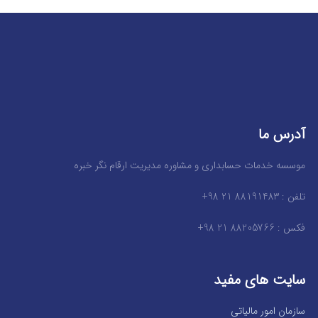
آدرس ما
موسسه خدمات حسابداری و مشاوره مدیریت ارقام نگر خبره
تلفن : 88191483 21 98+
فکس : 88205766 21 98+
سایت های مفید
سازمان امور مالیاتی