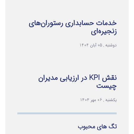
خدمات حسابداری رستوران‌های
زنجیره‌ای
دوشنبه , 05 آبان 1404
نقش KPI در ارزیابی مدیران
چیست
یکشنبه , 06 مهر 1404
تگ های محبوب