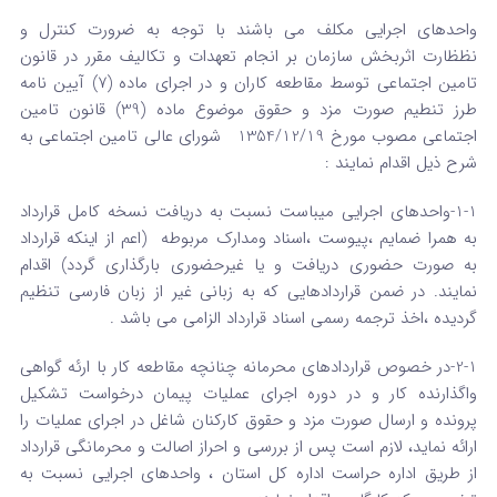
واحدهای اجرایی مکلف می باشند با توجه به ضرورت کنترل و
نظظارت اثربخش سازمان بر انجام تعهدات و تکالیف مقرر در قانون
تامین اجتماعی توسط مقاطعه کاران و در اجرای ماده (7) آیین نامه
طرز تنطیم صورت مزد و حقوق موضوع ماده (39) قانون تامین
اجتماعی مصوب مورخ 1354/12/19 شورای عالی تامین اجتماعی به
شرح ذیل اقدام نمایند :
1-1-واحدهای اجرایی میباست نسبت به دریافت نسخه کامل قرارداد
به همرا ضمایم ،پیوست ،اسناد ومدارک مربوطه (اعم از اینکه قرارداد
به صورت حضوری دریافت و یا غیرحضوری بارگذاری گردد) اقدام
نمایند. در ضمن قراردادهایی که به زبانی غیر از زبان فارسی تنظیم
گردیده ،اخذ ترجمه رسمی اسناد قرارداد الزامی می باشد .
2-1-در خصوص قراردادهای محرمانه چنانچه مقاطعه کار با ارئه گواهی
واگذارنده کار و در دوره اجرای عملیات پیمان درخواست تشکیل
پرونده و ارسال صورت مزد و حقوق کارکنان شاغل در اجرای عملیات را
ارائه نماید، لازم است پس از بررسی و احراز اصالت و محرمانگی قرارداد
از طریق اداره حراست اداره کل استان ، واحدهای اجرایی نسبت به