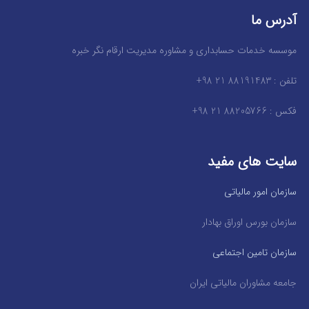
آدرس ما
موسسه خدمات حسابداری و مشاوره مدیریت ارقام نگر خبره
تلفن : 88191483 21 98+
فکس : 88205766 21 98+
سایت های مفید
سازمان امور مالیاتی
سازمان بورس اوراق بهادار
سازمان تامین اجتماعی
جامعه مشاوران مالیاتی ایران