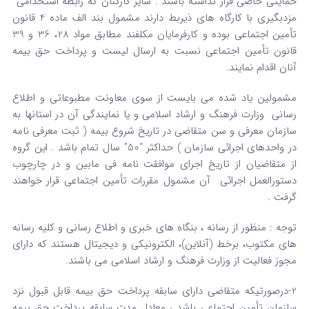
حمایتی خاصی قرار نداشته باشند . سایر کارکنان که رابطه استخدامی
مزدبگیری با کارگاه های ذیربط دارند مشمول بند الف ماده 4 قانون
تأمین اجتماعی بوده و کارفرمایان مکلفند مطابق مواد 28، 36 و 39
قانون تأمین اجتماعی نسبت به ارسال لیست و پرداخت حق بیمه
آنان اقدام نمایند.
مشمولین یاد شده می بایست از سوی معاونت مطبوعاتی و اطلاع
رسانی وزارت فرهنگ و ارشاد اسلامی و یا نمایندگی آن در استانها به
سازمان معرفی و سن متقاضی در تاریخ شروع بیمه ( ثبت معرفی نامه
در واحدهای اجرائی سازمان ) حداکثر “50” سال تمام باشد . این گروه
از متقاضیان از تاریخ اجرای موافقت نامه فی مابین و در چارچوب
دستورالعمل اجرائی آن مشمول مقررات تأمین اجتماعی قرار خواهند
گرفت .
توجه : منظور از رسانه ، بنگاه های خبری و اطلاع رسانی و کلیه رسانه
های مکتوب، برخط (آنلاین)، الکترونیکی و دیجیتال هستند که دارای
مجوز فعالیت از وزارت فرهنگ و ارشاد اسلامی می باشند.
2-درصورتیکه متقاضی دارای سابقه پرداخت حق بیمه قابل قبول نزد
سازمان تأمین اجتماعی باشد ، معادل مدت سابقه پرداخت حق بیمه