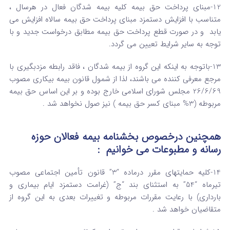
12-مبنای پرداخت حق بیمه کلیه بیمه شدگان فعال در هرسال ،
متناسب با افزایش دستمزد مبنای پرداخت حق بیمه سالاه افزایش می
یابد و در صورت قطع پرداخت حق بیمه مطابق درخواست جدید و با
توجه به سایر شرایط تعیین می گردد.
13-باتوجه به اینکه این گروه از بیمه شدگان ، فاقد رابطه مزدبگیری با
مرجع معرفی کننده می باشند، لذا از شمول قانون بیمه بیکاری مصوب
26/6/69 مجلس شورای اسلامی خارج بوده و بر این اساس حق بیمه
مربوطه (3% مبنای کسر حق بیمه ) نیز صول نخواهد شد .
همچنین درخصوص بخشنامه بیمه فعالان حوزه
رسانه و مطبوعات می خوانیم :
14-کلیه حمایتهای مقرر درماده “3” قانون تأمین اجتماعی مصوب
تیرماه “54” به استثنای بند “ج” (غرامت دستمزد ایام بیماری و
بارداری) با رعایت مقررات مربوطه و تغییرات بعدی به این گروه از
متقاضیان خواهد شد .