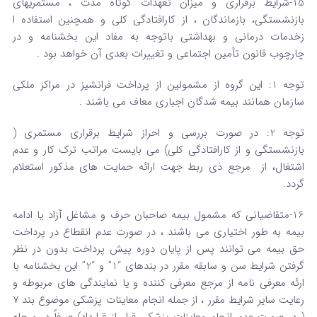
15-شرایط برقراری و میزان تعهدات کوتاه مدت ، مستمریهای
بازنشستگی، بازماندگان ، از کارافتادگی کلی و همچنین استفاده ا
زخدمات درمانی و بهداشتی باتوجه به مفاد این بخشنامه و در
چارچوب قانون تأمین اجتماعی و تغییرات بعدی آن خواهد بود .
توجه 1: این گروه از مشمولین از پرداخت فرانشیز در مراکز ملکی
سازمان همانند بیمه شدگان اجباری معاف می باشند .
توجه 2: در صورت بررسی و احراز شرایط برقراری مستمری (
بازنشستگی و از کارافتادگی کلی) می بایست مراتب ترک کار و عدم
اشتغال، از مرجع ذی ربط جهت ارائه حمایت های مذکور استعلام
گردد.
16-متقاضیانی که مشمول بیمه صاحبان حرف و مشاغل آزاد یا ادامه
بیمه به طور اختیاری می باشند ، در صورت عدم انقطاع در پرداخت
حق بیمه می توانند پس از پایان دوره پیش پرداخت بدون در نظر
گرفتن شرایط سن و سابقه مقرر در بندهای “1” و “2” این بخشنامه با
ارئه معرفی نامه از مرجع معرفی کننده و یا نمایندگی های مربوطه و
رعایت سایر شرایط مقرر ، از جمله انجام معاینات پزشکی موضوع بند 7