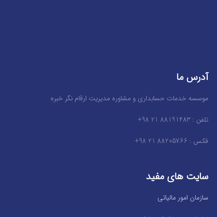
آدرس ما
موسسه خدمات حسابداری و مشاوره مدیریت ارقام نگر خبره
تلفن : 88191483 21 98+
فکس : 88205766 21 98+
سایت های مفید
سازمان امور مالیاتی