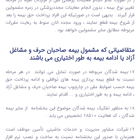
( در صورت عدم انجام معاینات پزشکی قبل از قرارداد) صرفاً در مرحله
تغییر نوع بیمه ، بدون انجام معاینات مجددپزشکی در زمره مشمولین
قرار گیرند . بدیهی است در صورتیکه این افراد پرداخت حق بیمه را بعد
از شروع بیمه قطع نمایند ، ورود مجدد انان منوط به رعایت مقررات
مربوطه مطابق سایر مشمولین خواهد بود .
متقاضیانی که مشمول بیمه صاحبان حرف و مشاغل
آزاد یا ادامه بیمه به طور اختیاری می باشند
17-بیمه شدگان مربوطه در صورت تمایل می توانند در هر مرحله
نسبت به قطع بیمه پردازی بیمه های توافقی و ادامه پرداخت حق
بیمه حسب ضوابط مقرر در چارچوب بیمه صاحبان حرف و مشاغل آزاد
، ادامه بیمه و به طور اختیاری و …. اقدام نمایند.
18-به منظور تفکیک بیمه شدگان موضوع این بخشنامه از سایر بیمه
شدگان ، کد فعالیت 28510 تخصیص می یابد .
19-شرکت مشاور مدیریت و خدمات ماشینی تأمین موظف است
همزمان با صدور این بخشنامه نسبت به ساخت و نصب نرم افزار