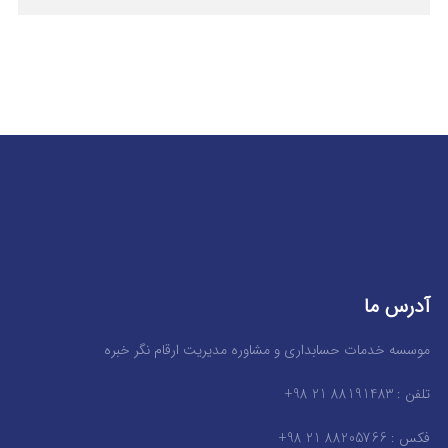
آدرس ما
موسسه خدمات حسابداری و مشاوره مدیریت ارقام نگر خبره
تلفن : 88191483 21 98+
فکس : 88205766 21 98+