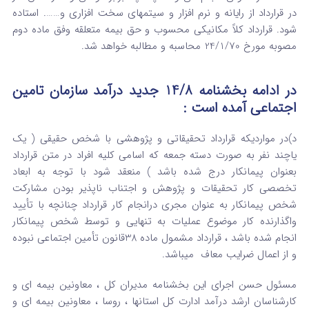
در قرارداد از رایانه و نرم افزار و سیتمهای سخت افزاری و……. استاده
شود. قرارداد کلاً مکانیکی محسوب و حق بیمه متعلقه وفق ماده دوم
مصوبه مورخ 24/1/70 محاسبه و مطالبه خواهد شد.
در ادامه بخشنامه 14/8 جدید درآمد سازمان تامین
اجتماعی آمده است :
د)در مواردیکه قرارداد تحقیقاتی و پژوهشی با شخص حقیقی ( یک
یاچند نفر به صورت دسته جمعه که اسامی کلیه افراد در متن قرارداد
بعنوان پیمانکار درج شده باشد ) منعقد شود با توجه به ابعاد
تخصصی کار تحقیقات و پژوهش و اجتناب ناپذیر بودن مشارکت
شخص پیمانکار به عنوان مجری درانجام کار قرارداد چنانچه با تأیید
واگذارنده کار موضوع عملیات به تنهایی و توسط شخص پیمانکار
انجام شده باشد ، قرارداد مشمول ماده 38قانون تأمین اجتماعی نبوده
و از اعمال ضرایب معاف میباشد.
مسئول حسن اجرای این بخشنامه مدیران کل ، معاونین بیمه ای و
کارشناسان ارشد درآمد ادارت کل استانها ، روسا ، معاونین بیمه ای و