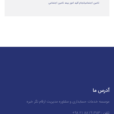
تامین اجتماعی
انجام کلیه امور بیمه تامین اجتماعی
آدرس ما
موسسه خدمات حسابداری و مشاوره مدیریت ارقام نگر خبره
تلفن : 88191483 21 98+