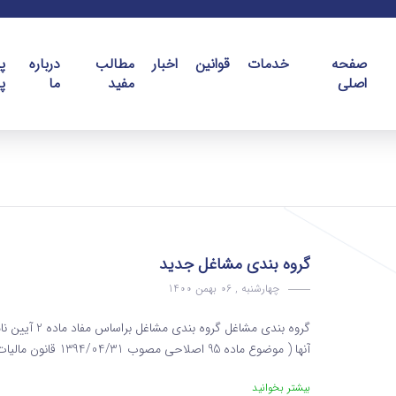
صفحه
خدمات
قوانین
اخبار
مطالب
درباره
پ
اصلی
مفید
ما
پ
گروه بندی مشاغل جدید
چهارشنبه , 06 بهمن 1400
گروه بندی مشا
آنها ( موضوع ماده 95 اصلاحی مصوب 1394/04/31 قانون مالیات های مستقیم ) بر مبنای حجم و یا نوع فعالیت به سه گروه...
بیشتر بخوانید