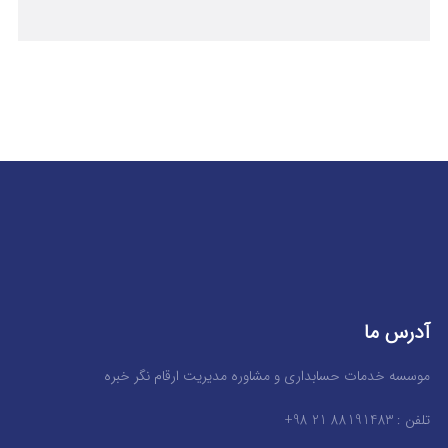
آدرس ما
موسسه خدمات حسابداری و مشاوره مدیریت ارقام نگر خبره
تلفن : 88191483 21 98+