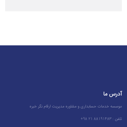
آدرس ما
موسسه خدمات حسابداری و مشاوره مدیریت ارقام نگر خبره
تلفن : 88191483 21 98+