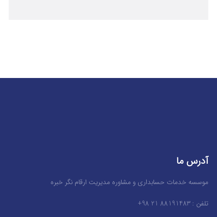
آدرس ما
موسسه خدمات حسابداری و مشاوره مدیریت ارقام نگر خبره
تلفن : 88191483 21 98+