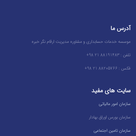
آدرس ما
موسسه خدمات حسابداری و مشاوره مدیریت ارقام نگر خبره
تلفن : 88191483 21 98+
فکس : 88205766 21 98+
سایت های مفید
سازمان امور مالیاتی
سازمان بورس اوراق بهادار
سازمان تامین اجتماعی