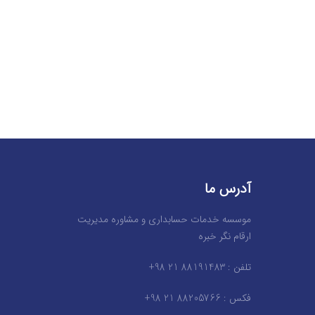
آدرس ما
موسسه خدمات حسابداری و مشاوره مدیریت
ارقام نگر خبره
تلفن : 88191483 21 98+
فکس : 88205766 21 98+