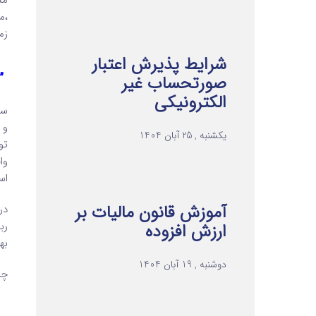
مد
،م
زم
شرایط پذیرش اعتبار
” 
صورتحساب غیر
الکترونیکی
سو
و 
یکشنبه , 25 آبان 1404
تو
وا
اس
آموزش قانون مالیات بر
در
رب
ارزش افزوده
به
دوشنبه , 19 آبان 1404
چر