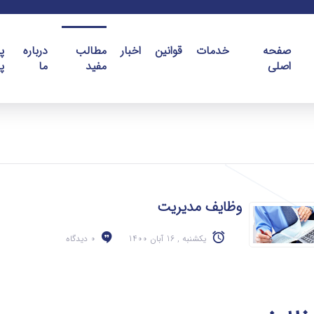
صفحه
خدمات
قوانین
اخبار
مطالب
درباره
پ
اصلی
مفید
ما
پ
وظایف مدیریت
یکشنبه , 16 آبان 1400
0 دیدگاه