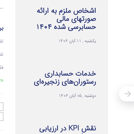
-
اشخاص ملزم به ارائه
صورتهای مالی
حسابرسی شده ۱۴۰۴
بر
یکشنبه , 11 آبان 1404
تلفن ۱ 
تلفن ۲ 
فکس 
خدمات حسابداری
رستوران‌های زنجیره‌ای
om
دوشنبه , 05 آبان 1404
نقش KPI در ارزیابی