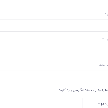
م
*
میل
*
‌ سایت
فا پاسخ را به عدد انگلیسی وارد کنید:
 × دو =