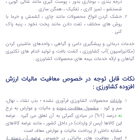
درجه بندی ، بوجاری بذور ، پوست گیری مانند شالی کوبی ،
شستشو ، تمیز کاری ، تفکیک ، همگن سازی .
خشک کردن انواع محصولات مانند چای ، کشمش و خرما با
روش های مختلف ، تفت دادن مانند پخت نخود ، پنبه پاک
کنی .
خدمات درمانی و پیشگیری دامی و گیاهی ، واحدهای ماشینی کردن
(مکانیزاسیون )آب کشاورزی ، کشت بافت و تولید اندام های تکثیری
گیاهان و ارائه خدمات بیمه های محصولات کشاورزی .
نکات قابل توجه در خصوص معافیت مالیات ارزش
افزوده کشاورزی :
واردات
محصولات کشاورزی فرآوری نشده ؛ بذر، نشاء ، نهال،
سم و کود :
مشمول معافیت نبوده
و مالیات و عوارض به نرخ
نه
درصد (9%) در میادی گمرکی به آن تعلق می گیرد . عرضه
این کالاها {پس از واردات} در داخل کشور ، مانند عرضه کالاهای
مشابه داخلی از پرداخت مالیات و عوارض معاف است .
اعمال معافیت های مالیاتی در خصوص
عرضه آن دسته از