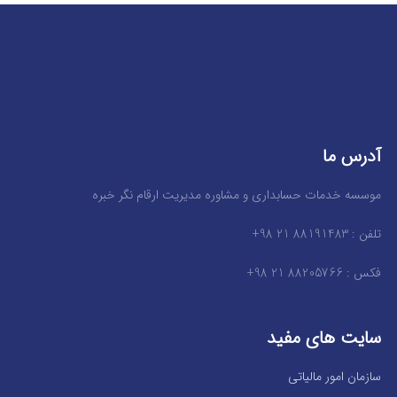
آدرس ما
موسسه خدمات حسابداری و مشاوره مدیریت ارقام نگر خبره
تلفن : 88191483 21 98+
فکس : 88205766 21 98+
سایت های مفید
سازمان امور مالیاتی