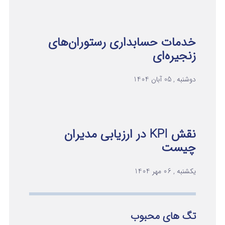
خدمات حسابداری رستوران‌های
زنجیره‌ای
دوشنبه , 05 آبان 1404
نقش KPI در ارزیابی مدیران
چیست
یکشنبه , 06 مهر 1404
تگ های محبوب