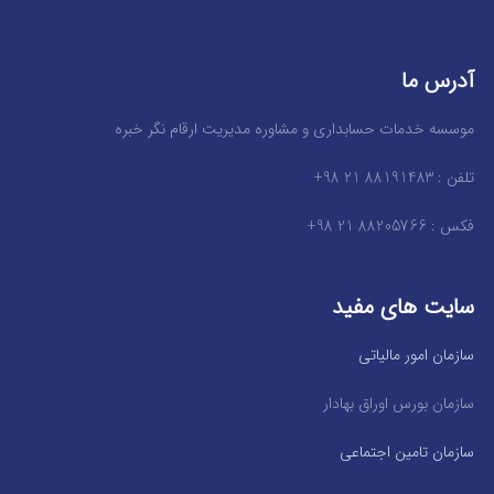
آدرس ما
موسسه خدمات حسابداری و مشاوره مدیریت ارقام نگر خبره
تلفن : 88191483 21 98+
فکس : 88205766 21 98+
سایت های مفید
سازمان امور مالیاتی
سازمان بورس اوراق بهادار
سازمان تامین اجتماعی