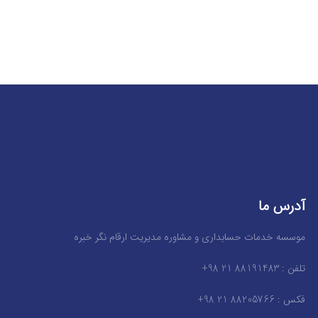
آدرس ما
موسسه خدمات حسابداری و مشاوره مدیریت ارقام نگر خبره
تلفن : 88191483 21 98+
فکس : 88205766 21 98+