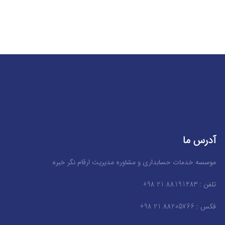
آدرس ما
موسسه خدمات حسابداری و مشاوره مدیریت ارقام نگر خبره
تلفن : 88191483 21 98+
فکس : 88205766 21 98+