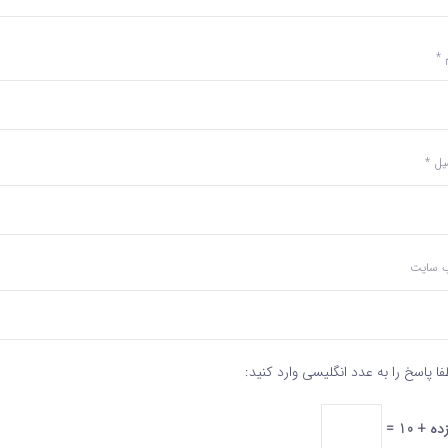
م
*
میل
*
‌ سایت
فا پاسخ را به عدد انگلیسی وارد کنید:
ده + 10 =