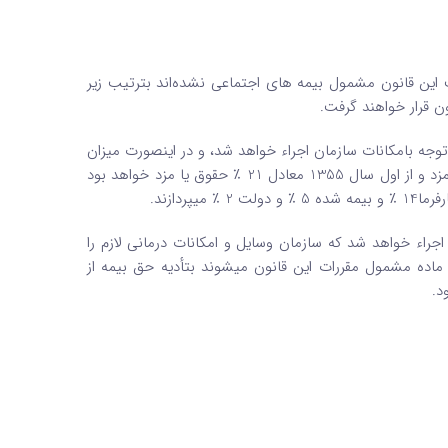
ویب این قانون مشمول بیمه‌ های اجتماعی نشده‌اند بترتیب زیر
ن قرار خواهند گرفت.
 هـ ـ و) ماده 3 این قانون بتدریج و با توجه بامکانات سازمان اجراء خواهد شد، و در اینصورت میزان‌
حق بیمه با توجه به ماده 28 این قانون تا خاتمه سال 1354، 19 ٪ حقوق یا مزد و از اول سال 1355 معادل 21 ٪ حقوق یا مزد خواهد بود
ین قانون بتدریج و در صورتی اجراء خواهد شد که سازمان وسایل و امکانات درمانی لازم را
ین ماده مشمول مقررات این قانون میشوند بتأدیه حق بیمه از
د.