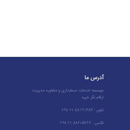
آدرس ما
موسسه خدمات حسابداری و مشاوره مدیریت
ارقام نگر خبره
تلفن : 88191483 21 98+
فکس : 88205766 21 98+