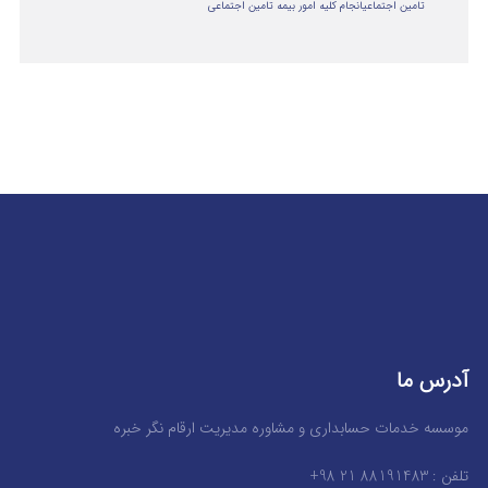
تامین اجتماعی
انجام کلیه امور بیمه تامین اجتماعی
آدرس ما
موسسه خدمات حسابداری و مشاوره مدیریت ارقام نگر خبره
تلفن : 88191483 21 98+