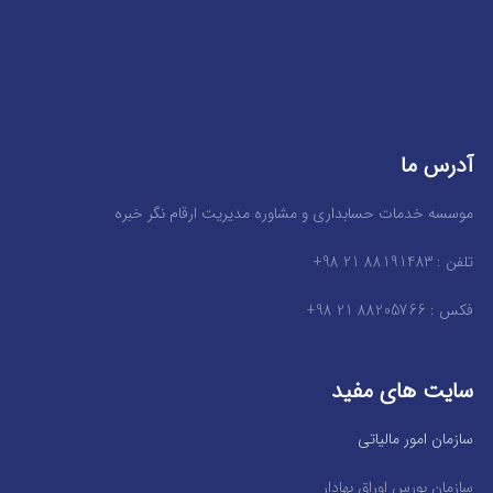
آدرس ما
موسسه خدمات حسابداری و مشاوره مدیریت ارقام نگر خبره
تلفن : 88191483 21 98+
فکس : 88205766 21 98+
سایت های مفید
سازمان امور مالیاتی
سازمان بورس اوراق بهادار