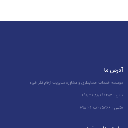
آدرس ما
موسسه خدمات حسابداری و مشاوره مدیریت ارقام نگر خبره
تلفن : 88191483 21 98+
فکس : 88205766 21 98+