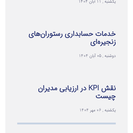
یکشنبه , 11 آبان 1404
خدمات حسابداری رستوران‌های
زنجیره‌ای
دوشنبه , 05 آبان 1404
نقش KPI در ارزیابی مدیران
چیست
یکشنبه , 06 مهر 1404