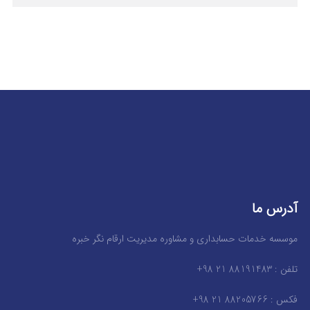
آدرس ما
موسسه خدمات حسابداری و مشاوره مدیریت ارقام نگر خبره
تلفن : 88191483 21 98+
فکس : 88205766 21 98+