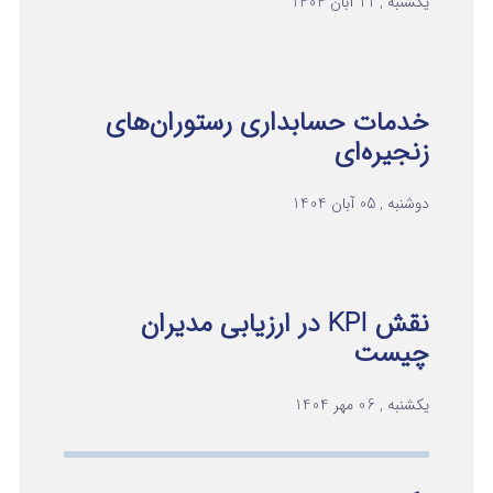
یکشنبه , 11 آبان 1404
خدمات حسابداری رستوران‌های
زنجیره‌ای
دوشنبه , 05 آبان 1404
نقش KPI در ارزیابی مدیران
چیست
یکشنبه , 06 مهر 1404