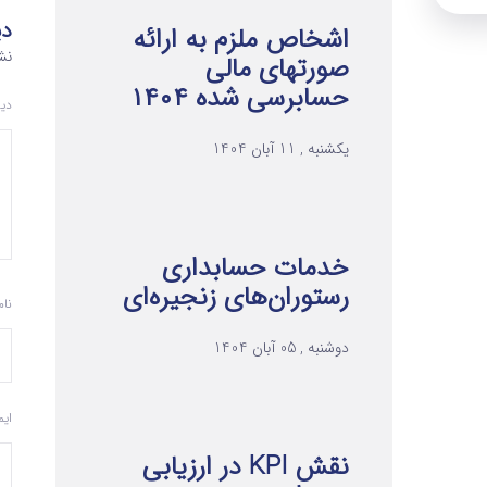
دی
اشخاص ملزم به ارائه
نش
صورتهای مالی
حسابرسی شده ۱۴۰۴
دی
یکشنبه , 11 آبان 1404
خدمات حسابداری
رستوران‌های زنجیره‌ای
نا
دوشنبه , 05 آبان 1404
ای
نقش KPI در ارزیابی