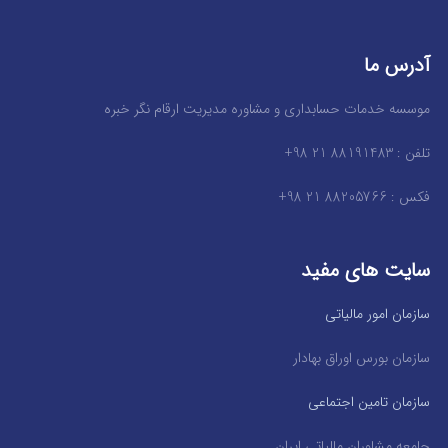
آدرس ما
موسسه خدمات حسابداری و مشاوره مدیریت ارقام نگر خبره
تلفن : 88191483 21 98+
فکس : 88205766 21 98+
سایت های مفید
سازمان امور مالیاتی
سازمان بورس اوراق بهادار
سازمان تامین اجتماعی
جامعه مشاوران مالیاتی ایران