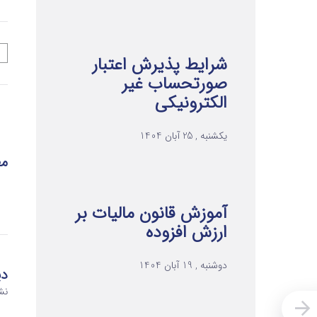
شرایط پذیرش اعتبار
صورتحساب غیر
الکترونیکی
یکشنبه , 25 آبان 1404
مط
آموزش قانون مالیات بر
ارزش افزوده
دوشنبه , 19 آبان 1404
دی
نش