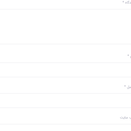
دگاه
*
م
*
میل
*
‌ سایت