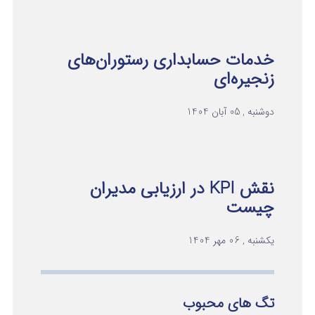
خدمات حسابداری رستوران‌های
زنجیره‌ای
دوشنبه , 05 آبان 1404
نقش KPI در ارزیابی مدیران
چیست
یکشنبه , 06 مهر 1404
تگ های محبوب