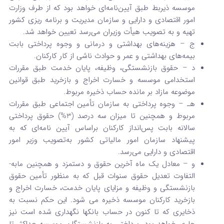
موسسه ذیربط طبق آیین‌نامه‌ای خواهد بود که از طرف وزارت
امور اقتصادی ‌و دارایی و سازمان مدیریت و برنامه ­ریزی کشور
تهیه و به تصویب هیأت وزیران می‌رسد تعیین خواهد شد.
ج – هزینه‌های بهداشتی و درمانی و وجوه پرداختی بابت
بیمه‌های بهداشتی و عمر و حوادث ناشی از کار کارکنان.
د – حقوق بازنشستگی، وظیفه، پایان خدمت طبق مقررات
استخدامی موسسه و خسارت اخراج و بازخرید طبق قوانین
موضوعه مازاد بر مانده حساب ذخیره مربوط.
هـ – وجوه پرداختی به سازمان تأمین اجتماعی طبق مقررات
مربوط و همچنین تا میزان سه ‌درصد (3%) حقوق پرداختی
سالانه بابت پس‌انداز کارکنان براساس آیین­ نامه‌ای که به
پیشنهاد سازمان امور مالیاتی کشور به‌تصویب وزیر امور
اقتصادی و دارایی می‌رسد.
و – معادل یک ماه آخرین حقوق و دستمزد و همچنین مابه­
التفاوت تعدیل حقوق سنوات قبل که به منظور تأمین حقوق
بازنشستگی و وظیفه و مزایای پایان ‌خدمت، خسارت اخراج و
بازخرید کارکنان موسسه ذخیره می‌ شود. ‌این حکم نسبت به
ذخایری که تا کنون در حساب بانکها نگهداری شده است نیز