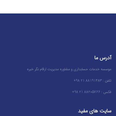
آدرس ما
موسسه خدمات حسابداری و مشاوره مدیریت ارقام نگر خبره
تلفن : 88191483 21 98+
فکس : 88205766 21 98+
سایت های مفید