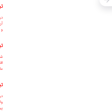
تب
در
آن
‌و
تب
شع
‌ا
ما
تب
در
‌و
پی