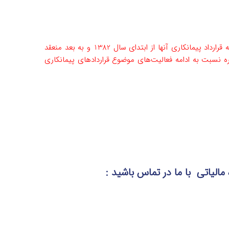
درآمد مشمول مالیات فعالیت‌های موضوع بند (‌الف) ماده (107) این قانون که قرارداد پیمانکاری آنها از ابتدای سال 1382 و به بعد منعقد
دد حکم این تبصره نسبت به ادامه فعالیت‌های موضوع قراردادهای پیمانکاری
 مالیاتی
با ما در تماس
باشید :