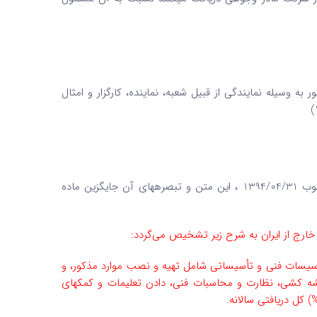
به وسیله نمایندگی از قبیل ‌شعبه، نماینده، کارگزار و امثال
1. به موجب بند 27 ماده واحده قانون اصلاح قانون مالیات­های مستقیم، مصوب 1394/04/31 ، این متن و تبصره­های آن جایگزین ماده
تأسیسات فنی و تأسیساتی شامل تهیه و نصب موارد مذکور، و
قشه کشی، نظارت و محاسبات فنی، دادن تعلیمات و کمکهای