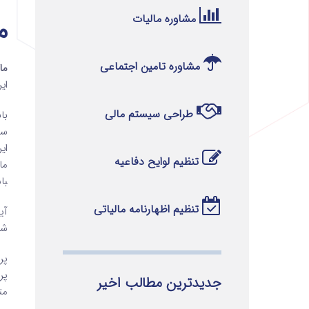
مشاوره مالیات
ماده 
مشاوره تامین اجتماعی
ماده 107 قا
ای
طراحی سیستم مالی
با
سا
ای
تنظیم لوایح دفاعیه
با
تنظیم اظهارنامه مالیاتی
آی
شدن این قان
پر
پر
جدیدترین مطالب اخیر
مت