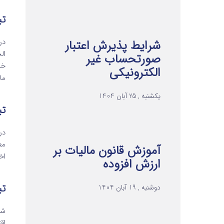
تبصره 1 م
در
شرایط پذیرش اعتبار
ال
صورتحساب غیر
خر
الکترونیکی
ما
یکشنبه , 25 آبان 1404
تبصره 2 م
در
مع
آموزش قانون مالیات بر
اخیر تبصره (1) 
ارزش افزوده
تبصره 3 م
دوشنبه , 19 آبان 1404
شع
اق