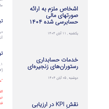
ما
اشخاص ملزم به ارائه
صورتهای مالی
تبصره 4 م
حسابرسی شده ۱۴۰۴
در
یکشنبه , 11 آبان 1404
آنه
ت
خدمات حسابداری
رستوران‌های زنجیره‌ای
(107) قانون و تبصره‌های آن شد.
دوشنبه , 05 آبان 1404
“ماده 107 – درآمد مشمول مالیات ا
ال
نی
نقش KPI در ارزیابی
فنی