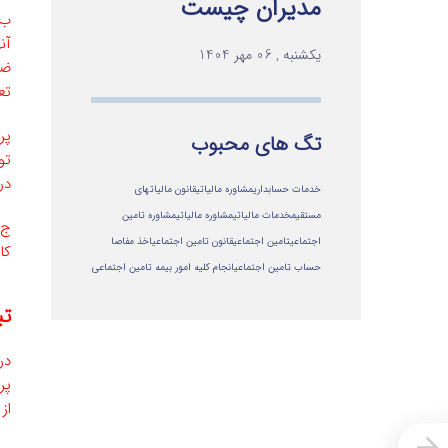
مدیران چیست
ب 
یکشنبه , 06 مهر 1404
ضر
تع
پر
تگ های محبوب
تو
در
خدمات حسابداری
مشاوره مالیاتی
قانون مالیاتهای
مستقیم
خدمات مالیاتی
مشاوره مالياتي
مشاوره تامین
ج 
اجتماعی
تامین اجتماعی
قانون تامین اجتماعی
اخذ مفاصا
کار
حساب تامین اجتماعی
انجام کلیه امور بیمه تامین اجتماعی
تب
در
‌ا